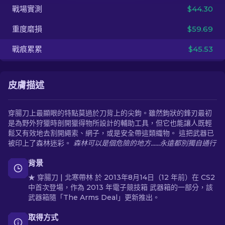
戰場實測
$44.30
ZH-TW
重度磨損
$59.69
戰痕累累
$45.53
皮膚描述
穿腸刀上最顯眼的特點莫過於刀背上的尖鉤。雖然鉤狀的鋒刃最初
是為野外狩獵時剖開獵得物所設計的輔助工具，但它也能讓人既輕
鬆又有效地去割開繩索、網子，或是安全帶這類織物。 這把武器已
被印上了森林迷彩。
森林可以是個危險的地方......永遠都別獨自通行
背景
★ 穿腸刀 | 北寒帶林 於 2013年8月14日（12 年前）在 CS2
中首次登場，作為 2013 年電子競技箱 武器箱的一部分，該
武器箱隨「The Arms Deal」更新推出。
取得方式