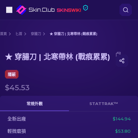
手槍
首頁
匕首
穿腸刀
★ 穿腸刀 | 北寒帶林 (戰痕累累)
中階
Media of
★ 穿腸刀 | 北寒帶林 (戰痕累累)
★ 穿腸刀 | 北寒帶林 (戰痕累累)
步槍
狙擊步槍
隱蔽
$45.53
匕首
手套
常規外觀
STATTRAK™
武器箱
全新出廠
$144.94
輕微磨損
$53.80
其他