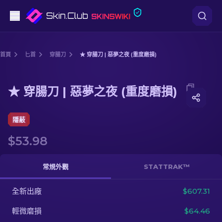
手槍
首頁
匕首
穿腸刀
★ 穿腸刀 | 惡夢之夜 (重度磨損)
中階
Media of
★ 穿腸刀 | 惡夢之夜 (重度磨損)
★ 穿腸刀 | 惡夢之夜 (重度磨損)
步槍
狙擊步槍
隱蔽
$53.98
匕首
手套
常規外觀
STATTRAK™
武器箱
全新出廠
$607.31
輕微磨損
$64.46
其他