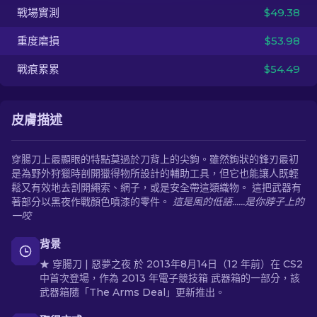
戰場實測
$49.38
ZH-TW
重度磨損
$53.98
戰痕累累
$54.49
皮膚描述
穿腸刀上最顯眼的特點莫過於刀背上的尖鉤。雖然鉤狀的鋒刃最初
是為野外狩獵時剖開獵得物所設計的輔助工具，但它也能讓人既輕
鬆又有效地去割開繩索、網子，或是安全帶這類織物。 這把武器有
著部分以黑夜作戰顏色噴漆的零件。
這是風的低語......是你脖子上的
一咬
背景
★ 穿腸刀 | 惡夢之夜 於 2013年8月14日（12 年前）在 CS2
中首次登場，作為 2013 年電子競技箱 武器箱的一部分，該
武器箱隨「The Arms Deal」更新推出。