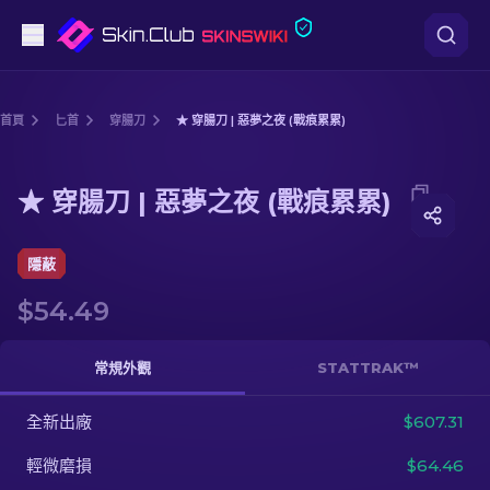
手槍
首頁
匕首
穿腸刀
★ 穿腸刀 | 惡夢之夜 (戰痕累累)
中階
Media of
★ 穿腸刀 | 惡夢之夜 (戰痕累累)
★ 穿腸刀 | 惡夢之夜 (戰痕累累)
步槍
狙擊步槍
隱蔽
$54.49
匕首
手套
常規外觀
STATTRAK™
武器箱
全新出廠
$607.31
輕微磨損
$64.46
其他