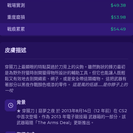
戰場實測
$49.38
ZH-TW
重度磨損
$53.98
戰痕累累
$54.49
皮膚描述
穿腸刀上最顯眼的特點莫過於刀背上的尖鉤。雖然鉤狀的鋒刃最初
是為野外狩獵時剖開獵得物所設計的輔助工具，但它也能讓人既輕
鬆又有效地去割開繩索、網子，或是安全帶這類織物。 這把武器有
著部分以黑夜作戰顏色噴漆的零件。
這是風的低語......是你脖子上的
一咬
背景
★ 穿腸刀 | 惡夢之夜 於 2013年8月14日（12 年前）在 CS2
中首次登場，作為 2013 年電子競技箱 武器箱的一部分，該
武器箱隨「The Arms Deal」更新推出。