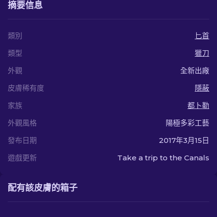
摘要信息
類別
匕首
類型
獵刀
外觀
全新出廠
皮膚稀有度
隱蔽
家族
都卜勒
外觀風格
陽極多彩工藝
發布日期
2017年3月15日
遊戲更新
Take a trip to the Canals
配有該皮膚的箱子