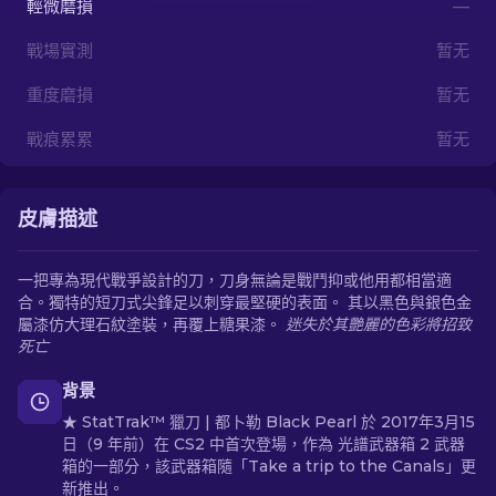
輕微磨損
—
戰場實測
暂无
ZH-TW
重度磨損
暂无
戰痕累累
暂无
皮膚描述
一把專為現代戰爭設計的刀，刀身無論是戰鬥抑或他用都相當適
合。獨特的短刀式尖鋒足以刺穿最堅硬的表面。 其以黑色與銀色金
屬漆仿大理石紋塗裝，再覆上糖果漆。
迷失於其艷麗的色彩將招致
死亡
背景
★ StatTrak™ 獵刀 | 都卜勒 Black Pearl 於 2017年3月15
日（9 年前）在 CS2 中首次登場，作為 光譜武器箱 2 武器
箱的一部分，該武器箱隨「Take a trip to the Canals」更
新推出。