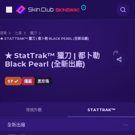
手槍
首頁
匕首
獵刀
★ STATTRAK™ 獵刀 | 都卜勒 BLACK PEARL (全新出廠)
中階
Media of
★ StatTrak™ 獵刀 | 都卜勒 Black Pearl (全新出
★ StatTrak™ 獵刀 | 都卜勒
步槍
Black Pearl (全新出廠)
狙擊步槍
ST
隱蔽
黑珍珠
匕首
手套
常規外觀
STATTRAK™
武器箱
全新出廠
—
其他