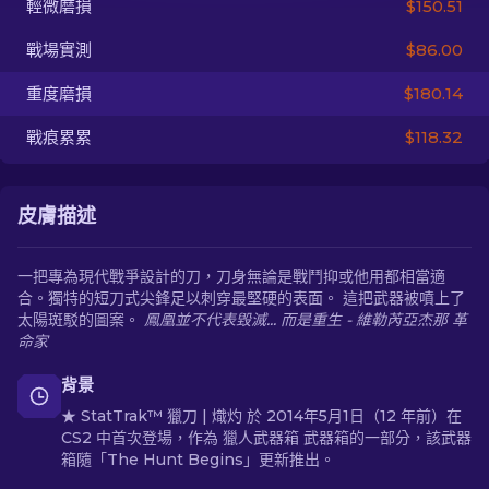
輕微磨損
$150.51
戰場實測
$86.00
ZH-TW
重度磨損
$180.14
戰痕累累
$118.32
皮膚描述
一把專為現代戰爭設計的刀，刀身無論是戰鬥抑或他用都相當適
合。獨特的短刀式尖鋒足以刺穿最堅硬的表面。 這把武器被噴上了
太陽斑駁的圖案。
鳳凰並不代表毀滅... 而是重生 - 維勒芮亞杰那 革
命家
背景
★ StatTrak™ 獵刀 | 熾灼 於 2014年5月1日（12 年前）在
CS2 中首次登場，作為 獵人武器箱 武器箱的一部分，該武器
箱隨「The Hunt Begins」更新推出。