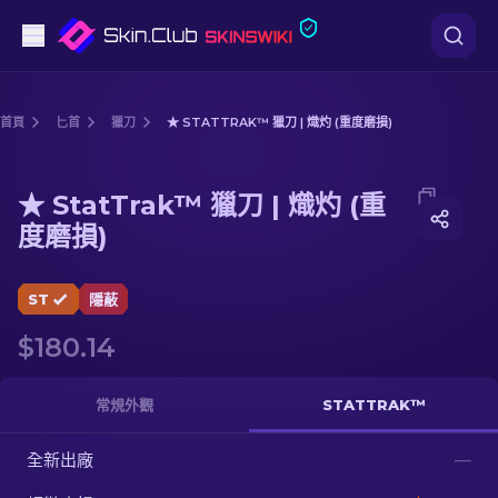
手槍
首頁
匕首
獵刀
★ STATTRAK™ 獵刀 | 熾灼 (重度磨損)
中階
Media of
★ StatTrak™ 獵刀 | 熾灼 (重度磨損)
★ StatTrak™ 獵刀 | 熾灼 (重
步槍
度磨損)
狙擊步槍
ST
隱蔽
匕首
$180.14
手套
常規外觀
STATTRAK™
武器箱
全新出廠
—
其他