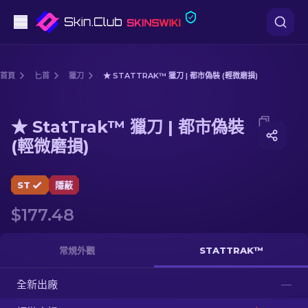
手槍
首頁
匕首
獵刀
★ STATTRAK™ 獵刀 | 都市偽裝 (輕微磨損)
中階
Media of
★ StatTrak™ 獵刀 | 都市偽裝 (輕微磨損)
★ StatTrak™ 獵刀 | 都市偽裝
步槍
(輕微磨損)
狙擊步槍
ST
隱蔽
匕首
$177.48
手套
常規外觀
STATTRAK™
武器箱
全新出廠
—
其他