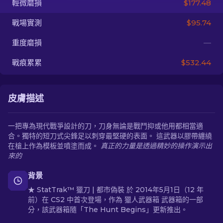
輕微磨損
$177.48
戰場實測
$95.74
ZH-TW
重度磨損
—
戰痕累累
$532.44
皮膚描述
一把專為現代戰爭設計的刀，刀身無論是戰鬥抑或他用都相當適
合。獨特的短刀式尖鋒足以刺穿最堅硬的表面。 這武器以膠帶纏繞
在槍上作為模板並噴塗而成。
真正的力量是透過精妙的操作演示出
來的
背景
★ StatTrak™ 獵刀 | 都市偽裝 於 2014年5月1日（12 年
前）在 CS2 中首次登場，作為 獵人武器箱 武器箱的一部
分，該武器箱隨「The Hunt Begins」更新推出。