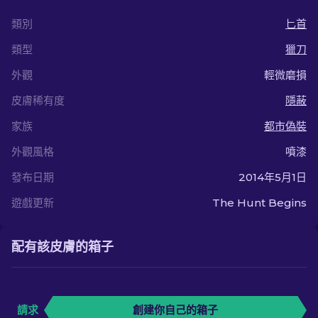
類別
匕首
類型
獵刀
外觀
輕微磨損
皮膚稀有度
隱蔽
家族
都市偽裝
外觀風格
噴漆
發布日期
2014年5月1日
遊戲更新
The Hunt Begins
配有該皮膚的箱子
請求
創建你自己的箱子