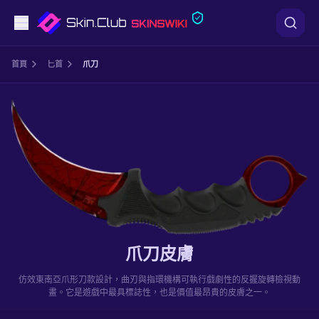
手槍
首頁
匕首
爪刀
中階
步槍
狙擊步槍
匕首
手套
爪刀皮膚
武器箱
仿效東南亞爪形刀款設計，曲刃與指環機構可執行戲劇性的反握旋轉檢視動
畫。它是遊戲中最具標誌性，也是價值最昂貴的皮膚之一。
其他