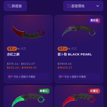
篩選器
基礎價格
ZH-TW
黑珍珠
ST
ST
★ 爪刀
★ 爪刀
赤紅之網
都卜勒 BLACK PEARL
$575.44 - $8202.07
$11909.46
$632.20 – $19999.00
$18405.27
可在 5 個箱子中獲取
可在 3 個箱子中獲取
綠寶石
紅寶石