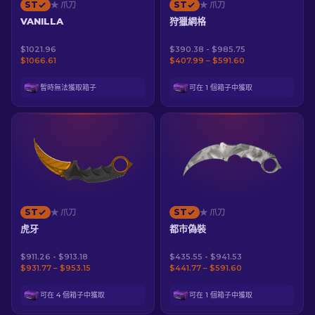
ST
ST
★ 爪刀
★ 爪刀
VANILLA
狩獵網格
$1021.96
$390.38 - $985.75
$1066.61
$407.99 – $591.60
暫時無法獲取箱子
可在 1 個箱子中獲取
ST
ST
★ 爪刀
★ 爪刀
虎牙
都市偽裝
$911.26 - $913.18
$435.55 - $941.53
$931.77 – $953.15
$441.77 – $591.60
可在 4 個箱子中獲取
可在 1 個箱子中獲取