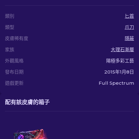
類別
匕首
類型
爪刀
皮膚稀有度
隱蔽
家族
大理石漸層
外觀風格
陽極多彩工藝
發布日期
2015年1月8日
遊戲更新
Full Spectrum
配有該皮膚的箱子