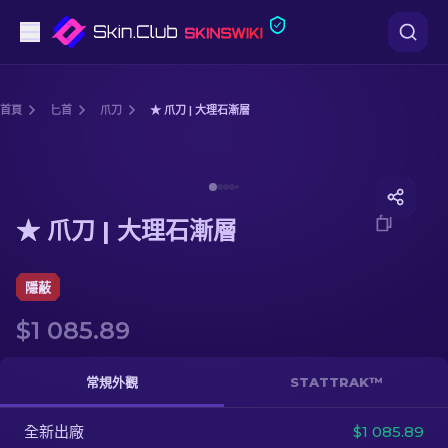
手槍
首頁
匕首
爪刀
★ 爪刀 | 大理石漸層
中階
Media of
★ 爪刀 | 大理石漸層
步槍
★ 爪刀 | 大理石漸層
狙擊步槍
匕首
隱蔽
$1 085.89
手套
武器箱
常規外觀
STATTRAK™
全新出廠
其他
$1 085.89