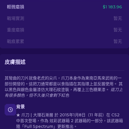
輕微磨損
$1 183.96
ZH-TW
戰場實測
暂无
重度磨損
暂无
戰痕累累
暂无
皮膚描述
其彎曲的刀片就像老虎的尖爪，爪刀本身作為東南亞馬來武術的一
部份開發的。這把刀通常都是以食指插在其指環上並反握使用。 其
以黑色與銀色金屬漆仿大理石紋塗裝，再覆上三色糖果漆。
這刀上
有很多顏色，但不久後只會剩下紅色
背景
★ 爪刀 | 大理石漸層 於 2015年1月8日（11 年前）在 CS2
中首次登場，作為 炫彩武器箱 2 武器箱的一部分，該武器箱
隨「Full Spectrum」更新推出。