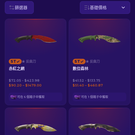
篩選器
基礎價格
ZH-TW
ST
ST
★ 反曲刀
★ 反曲刀
赤紅之網
數位森林
$72.05 - $423.98
$41.52 - $133.75
$90.20 – $1479.00
$51.40 – $460.87
可在 6 個箱子中獲取
可在 1 個箱子中獲取