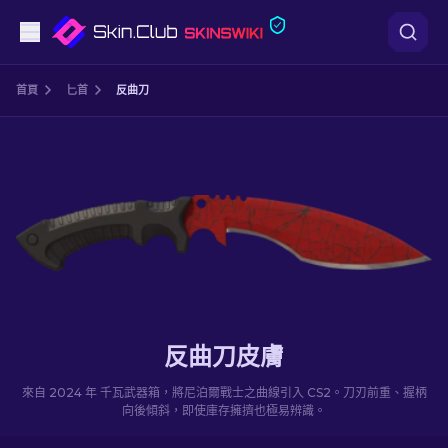
手槍
首頁
匕首
反曲刀
中階
步槍
狙擊步槍
匕首
手套
反曲刀皮膚
武器箱
來自 2024 年 千瓦武器箱，將尼泊爾戰士之曲線引入 CS2。刀刃前重、握柄
向後傾斜，即使庫存擁擠也極易辨識。
其他