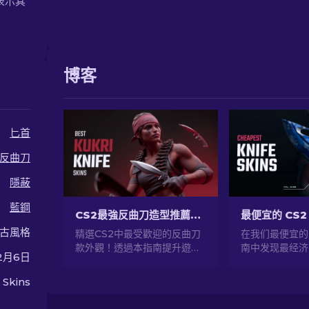
，表示其
博客
匕首
反曲刀
隱蔽
藍鋼
CS2最強反曲刀造型推薦【2026】
最便宜的 CS2 
古風格
精選CS2中最受歡迎的反曲刀
在我们最便宜的 
款外觀！透過本指南提升遊戲
南中发现最经济
2月6日
風格，掌握最具代表性的設
并在不花太多钱
計。
您的游戏风格！
 Skins