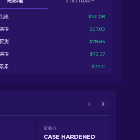
常規外觀
STATTRAK™
出廠
$131.08
磨損
$87.85
實測
$78.65
磨損
$73.57
累累
$72.11
反曲刀
CASE HARDENED