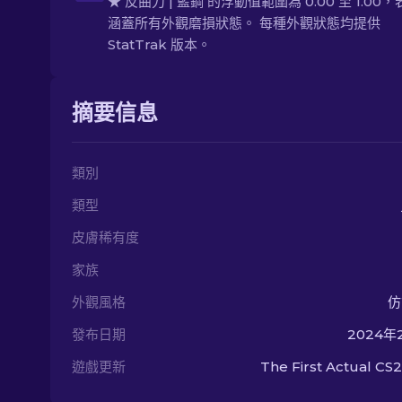
★ 反曲刀 | 藍鋼 的浮動值範圍為 0.00 至 1.00
涵蓋所有外觀磨損狀態。 每種外觀狀態均提供
StatTrak 版本。
摘要信息
類別
類型
皮膚稀有度
家族
外觀風格
仿
發布日期
2024年
遊戲更新
The First Actual CS2