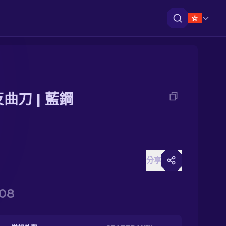
反曲刀 | 藍鋼
分享
.08