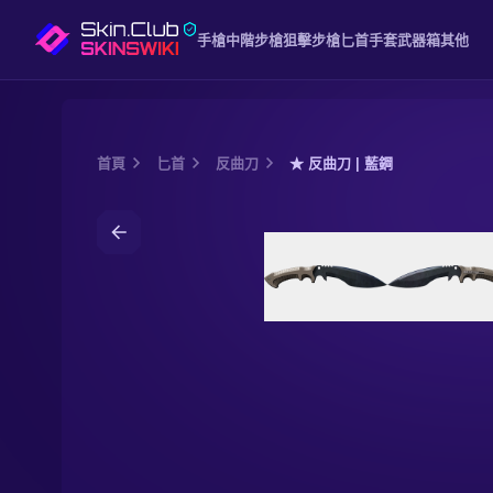
手槍
中階
步槍
狙擊步槍
匕首
手套
武器箱
其他
首頁
匕首
反曲刀
★ 反曲刀 | 藍鋼
Media of
★ 反曲刀 | 藍鋼