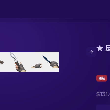
★ 
隱蔽
$131