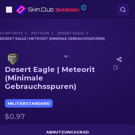
Pistolen
STARTSEITE
PISTOLEN
DESERT EAGLE
DESERT EAGLE | METEORIT (MINIMALE GEBRAUCHSSPUREN)
Mittelklasse
Media of
Desert Eagle | Meteorit (Minimale Gebrauch
Gewehr
Desert Eagle | Meteorit
Scharfschützengewehr
(Minimale
Gebrauchsspuren)
Messer
Handschuh
MILITÄRSTANDARD
$0.97
Kisten
Andere
ABNUTZUNGSGRAD