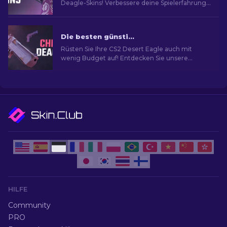
Deagle-Skins! Verbessere deine Spielerfahrung,
indem du die ideale Desert Eagle-Skin findest.
Die besten günstigen Desert Eagle Skins im CS2
Rüsten Sie Ihre CS2 Desert Eagle auch mit
wenig Budget auf! Entdecken Sie unsere
Experten-Rankings für die am meist
erschwinglichen Skins, um Ihren Stil zu
verbessern, ohne dabei gleich pleite zu gehen.
HILFE
Community
PRO