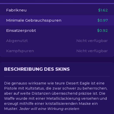
Fabrikneu
$1.62
DE
Minimale Gebrauchsspuren
$0.97
Einsatzerprobt
$0.92
Abgenutzt
Nicht verfügbar
Kampfspuren
Nicht verfügbar
BESCHREIBUNG DES SKINS
Die genauso wirksame wie teure Desert Eagle ist eine
Pistole mit Kultstatus, die zwar schwer zu beherrschen,
aber auf weite Distanzen überraschend präzise ist. Die
Waffe wurde mit einer Metalliclackierung versehen und
erzeugt mithilfe einer kristallisierenden Maske ein
Muster.
Jeder will eine Wirkung erzielen