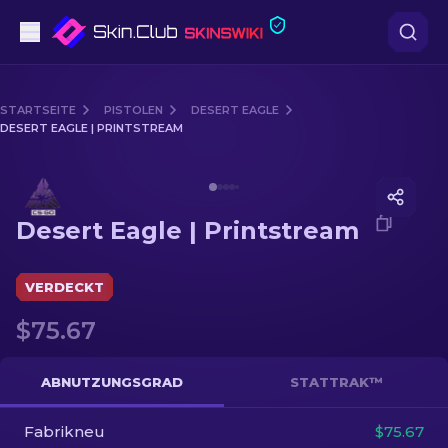
Pistolen
STARTSEITE
PISTOLEN
DESERT EAGLE
DESERT EAGLE | PRINTSTREAM
Mittelklasse
Media of
Desert Eagle | Printstream
Gewehr
Desert Eagle | Printstream
Scharfschützengewehr
Messer
VERDECKT
$75.67
Handschuh
Kisten
ABNUTZUNGSGRAD
STATTRAK™
Fabrikneu
Andere
$75.67