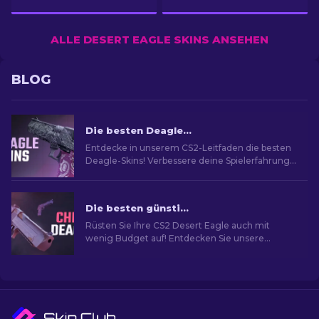
ALLE DESERT EAGLE SKINS ANSEHEN
BLOG
Die besten Deagle-Skins in CS2 [2026]
Entdecke in unserem CS2-Leitfaden die besten
Deagle-Skins! Verbessere deine Spielerfahrung,
indem du die ideale Desert Eagle-Skin findest.
Die besten günstigen Desert Eagle Skins im CS2
Rüsten Sie Ihre CS2 Desert Eagle auch mit
wenig Budget auf! Entdecken Sie unsere
Experten-Rankings für die am meist
erschwinglichen Skins, um Ihren Stil zu
verbessern, ohne dabei gleich pleite zu gehen.