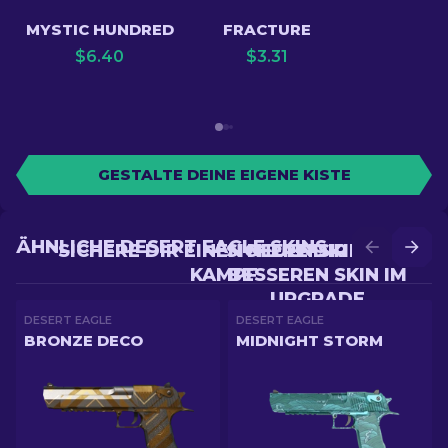
MYSTIC HUNDRED
FRACTURE
$
6.40
$
3.31
GESTALTE DEINE EIGENE KISTE
ÄHNLICHE DESERT EAGLE SKINS
SICHERE DIR EINEN NEUEN SKIN IM
SICHERE DIR EINEN
KAMPF
BESSEREN SKIN IM
UPGRADE
DESERT EAGLE
DESERT EAGLE
BRONZE DECO
MIDNIGHT STORM