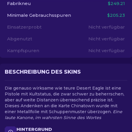
Fabrikneu
$249.21
DE
Minimale Gebrauchsspuren
$205.23
Einsatzerprobt
Nicht verfügbar
Abgenutzt
Nicht verfügbar
Kampfspuren
Nicht verfügbar
BESCHREIBUNG DES SKINS
Die genauso wirksame wie teure Desert Eagle ist eine
Pistole mit Kultstatus, die zwar schwer zu beherrschen,
aber auf weite Distanzen überraschend präzise ist.
Dieses Andenken an die Karte Chinatown wurde mit
einer Metallfolie mit Schuppenmuster überzogen.
Eine
laute Kanone, im wahrsten Sinne des Wortes
HINTERGRUND