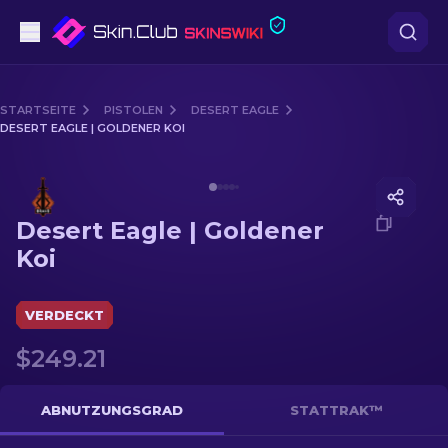
Pistolen
STARTSEITE
PISTOLEN
DESERT EAGLE
DESERT EAGLE | GOLDENER KOI
Mittelklasse
Media of
Desert Eagle | Goldener Koi
Gewehr
Desert Eagle | Goldener
Scharfschützengewehr
Koi
Messer
VERDECKT
Handschuh
$249.21
Kisten
ABNUTZUNGSGRAD
STATTRAK™
Andere