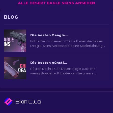
ALLE DESERT EAGLE SKINS ANSEHEN
BLOG
Die besten Deagle-Skins in CS2 [2026]
Entdecke in unserem CS2-Leitfaden die besten
Deagle-Skins! Verbessere deine Spielerfahrung,
indem du die ideale Desert Eagle-Skin findest.
Die besten günstigen Desert Eagle Skins im CS2
Rüsten Sie Ihre CS2 Desert Eagle auch mit
wenig Budget auf! Entdecken Sie unsere
Experten-Rankings für die am meist
erschwinglichen Skins, um Ihren Stil zu
verbessern, ohne dabei gleich pleite zu gehen.