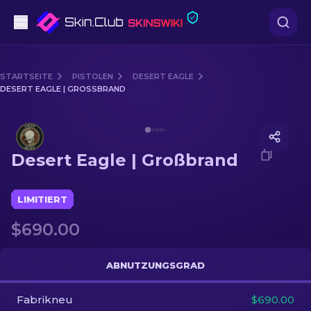
Pistolen
STARTSEITE
PISTOLEN
DESERT EAGLE
DESERT EAGLE | GROSSBRAND
Mittelklasse
Media of
Desert Eagle | Großbrand
Gewehr
Desert Eagle | Großbrand
Scharfschützengewehr
Messer
LIMITIERT
$690.00
Handschuh
Kisten
ABNUTZUNGSGRAD
Fabrikneu
Andere
$690.00