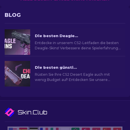
BLOG
Die besten Deagle-Skins in CS2 [2026]
Entdecke in unserem CS2-Leitfaden die besten
Deagle-Skins! Verbessere deine Spielerfahrung,
indem du die ideale Desert Eagle-Skin findest.
Die besten günstigen Desert Eagle Skins im CS2
Rüsten Sie Ihre CS2 Desert Eagle auch mit
wenig Budget auf! Entdecken Sie unsere
Experten-Rankings für die am meist
erschwinglichen Skins, um Ihren Stil zu
verbessern, ohne dabei gleich pleite zu gehen.