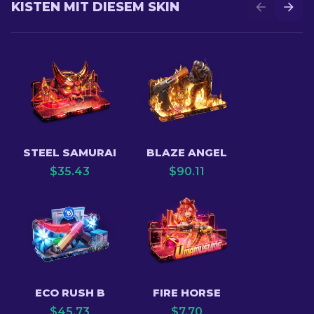
KISTEN MIT DIESEM SKIN
STEEL SAMURAI
BLAZE ANGEL
$
35.43
$
90.11
ECO RUSH B
FIRE HORSE
$
45.73
$
7.70