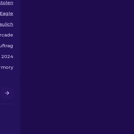
stolen
erschwinglic
um Ihren Stil
 Eagle
verbessern, 
gleich pleite
aulich
arcade
uftrag
r 2024
rmory