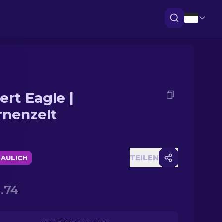
ert Eagle |
rnenzelt
TEILEN
AULICH
.74