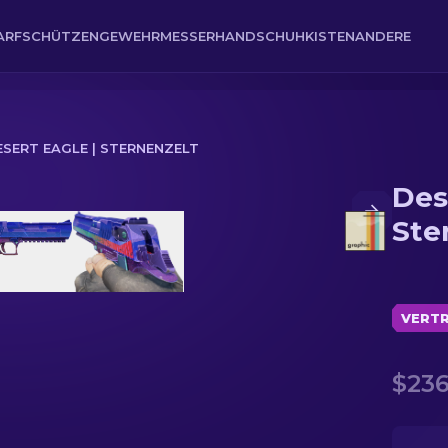
ARFSCHÜTZENGEWEHR
MESSER
HANDSCHUH
KISTEN
ANDERE
ESERT EAGLE | STERNENZELT
Des
Ste
VERTR
$236