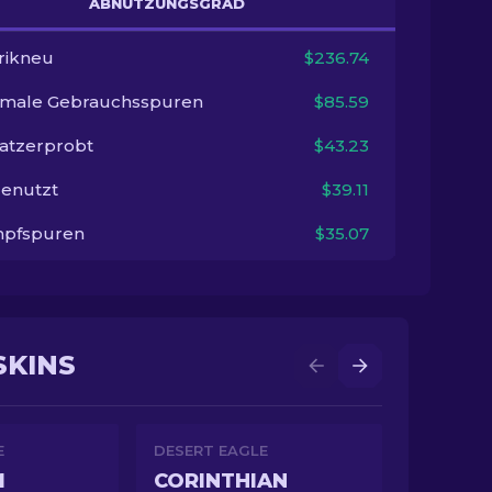
ABNUTZUNGSGRAD
rikneu
$236.74
imale Gebrauchsspuren
$85.59
satzerprobt
$43.23
enutzt
$39.11
pfspuren
$35.07
SKINS
E
DESERT EAGLE
M
CORINTHIAN