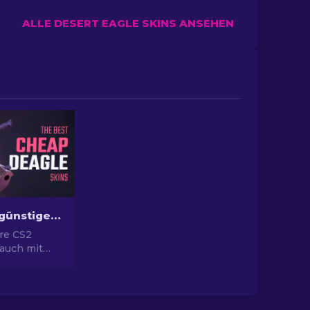
ALLE DESERT EAGLE SKINS ANSEHEN
Die besten günstigen Desert Eagle Skins im CS2
hre CS2
 auch mit
 auf!
e unsere
kings für