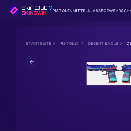
PISTOLEN
MITTELKLASSE
GEWEHR
SCH
STARTSEITE
PISTOLEN
DESERT EAGLE
D
Media of
Desert Eagle | Sternenzelt