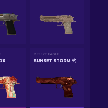
E
DESERT EAGLE
OX
SUNSET STORM 弐