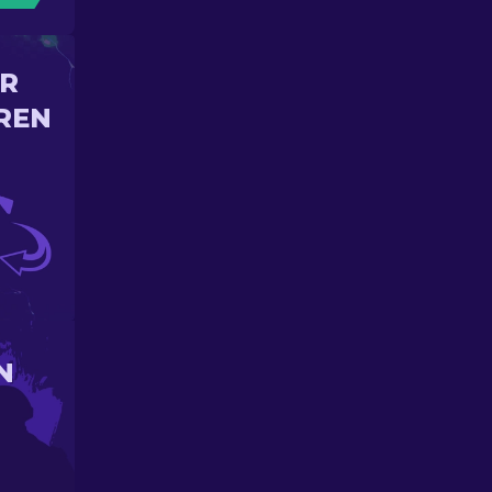
IR
REN
N