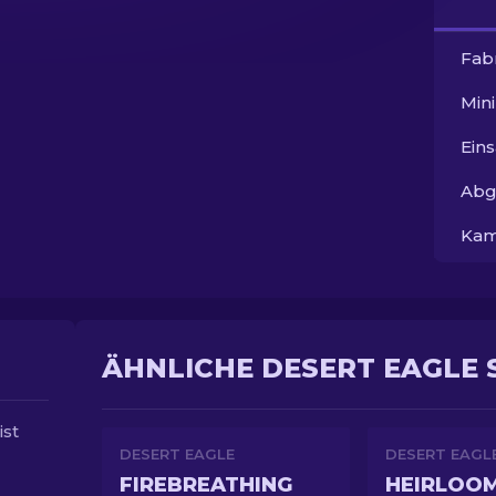
Fab
Min
Ein
Abg
Kam
ÄHNLICHE DESERT EAGLE 
ist
DESERT EAGLE
DESERT EAGL
FIREBREATHING
HEIRLOO