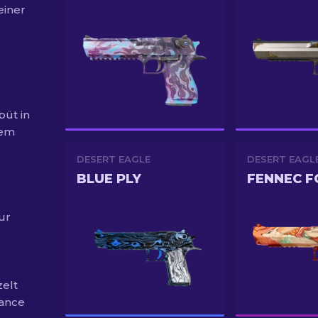
einer
büt in
dem
DESERT EAGLE
DESERT EAGL
BLUE PLY
FENNEC F
ur
zelt
hance