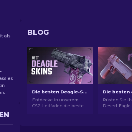
BLOG
t als
-
ass es
kin
Die besten Deagle-Skins in CS2 [2026]
en.
Entdecke in unserem
Rüsten Sie I
CS2-Leitfaden die besten
Desert Eagle
Deagle-Skins! Verbessere
wenig Budget
EN
deine Spielerfahrung,
Entdecken Si
indem du die ideale
Experten-Ran
Desert Eagle-Skin findest.
die am meist