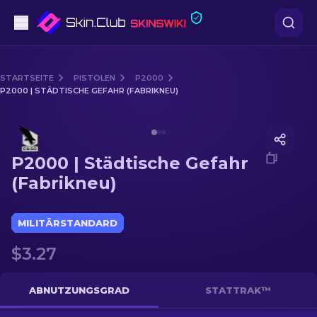
Pistolen
STARTSEITE
PISTOLEN
P2000
P2000 | STÄDTISCHE GEFAHR (FABRIKNEU)
Mittelklasse
Media of
P2000 | Städtische Gefahr (Fabrikneu)
Gewehr
P2000 | Städtische Gefahr
Scharfschützengewehr
(Fabrikneu)
Messer
MILITÄRSTANDARD
Handschuh
$3.27
Kisten
ABNUTZUNGSGRAD
STATTRAK™
Andere