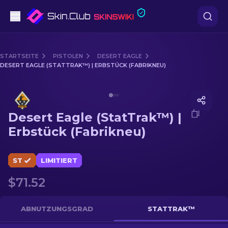
Pistolen
STARTSEITE
PISTOLEN
DESERT EAGLE
DESERT EAGLE (STATTRAK™) | ERBSTÜCK (FABRIKNEU)
Mittelklasse
Media of
Desert Eagle (StatTrak™) | Erbstück (Fabrik
Gewehr
Desert Eagle (StatTrak™) |
Scharfschützengewehr
Erbstück (Fabrikneu)
Messer
ST
LIMITIERT
Handschuh
$71.52
Kisten
ABNUTZUNGSGRAD
STATTRAK™
Andere