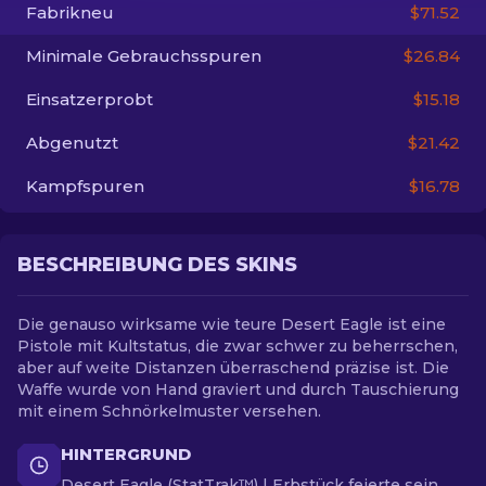
Fabrikneu
$71.52
DE
Minimale Gebrauchsspuren
$26.84
Einsatzerprobt
$15.18
Abgenutzt
$21.42
Kampfspuren
$16.78
BESCHREIBUNG DES SKINS
Die genauso wirksame wie teure Desert Eagle ist eine
Pistole mit Kultstatus, die zwar schwer zu beherrschen,
aber auf weite Distanzen überraschend präzise ist. Die
Waffe wurde von Hand graviert und durch Tauschierung
mit einem Schnörkelmuster versehen.
HINTERGRUND
Desert Eagle (StatTrak™) | Erbstück feierte sein