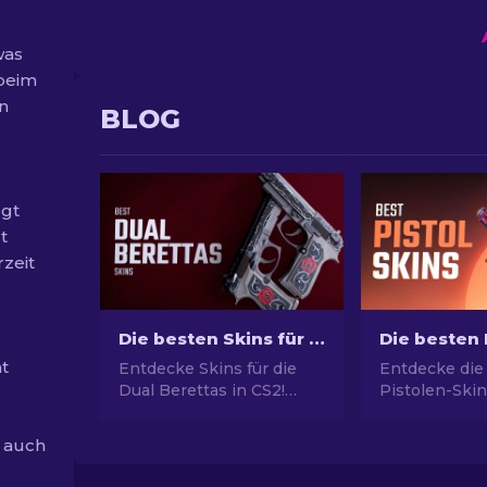
was
beim
in
BLOG
egt
t
rzeit
Die besten Skins für die Dual Berettas in CS2 [2026]
t
Entdecke Skins für die
Entdecke die
Dual Berettas in CS2!
Pistolen-Skin
Lege dir die stilvollsten
ultimativen St
und einzigartigsten
Picks für Des
t auch
Designs zu und mache
USP-S und m
deine nächsten Matches