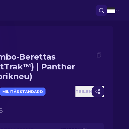
mbo-Berettas
atTrak™) | Panther
brikneu)
TEILEN
MILITÄRSTANDARD
6