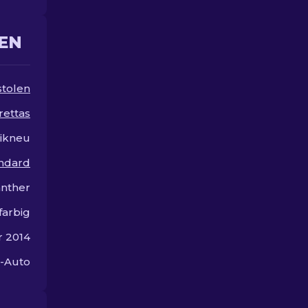
besonders.
EN
stolen
ettas
ikneu
andard
nther
farbig
r 2014
5-Auto