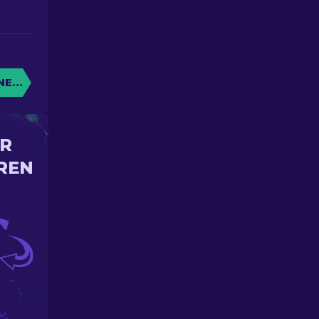
NE KISTE
IR
REN