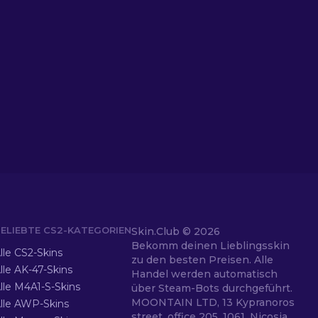
ELIEBTE CS2-KATEGORIEN
Skin.Club ©
2026
Bekomm deinen Lieblingsskin
lle CS2-Skins
zu den besten Preisen. Alle
lle AK-47-Skins
Handel werden automatisch
lle M4A1-S-Skins
über Steam-Bots durchgeführt.
MOONTAIN LTD, 13 Kypranoros
lle AWP-Skins
street, office 205, 1061, Nicosia,