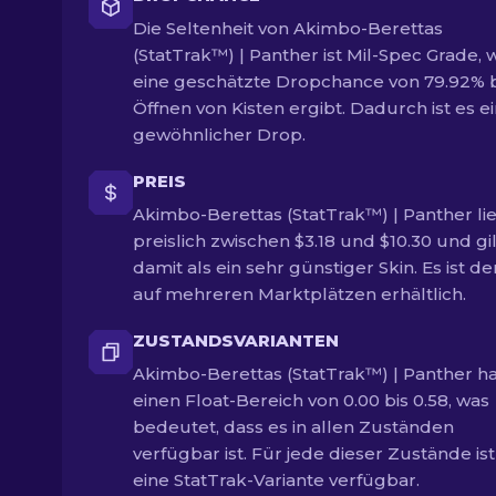
Die Seltenheit von Akimbo-Berettas
(StatTrak™) | Panther ist Mil-Spec Grade, 
eine geschätzte Dropchance von 79.92% 
Öffnen von Kisten ergibt. Dadurch ist es e
gewöhnlicher Drop.
PREIS
Akimbo-Berettas (StatTrak™) | Panther li
preislich zwischen $3.18 und $10.30 und gil
damit als ein sehr günstiger Skin. Es ist de
auf mehreren Marktplätzen erhältlich.
ZUSTANDSVARIANTEN
Akimbo-Berettas (StatTrak™) | Panther ha
einen Float-Bereich von 0.00 bis 0.58, was
bedeutet, dass es in allen Zuständen
verfügbar ist. Für jede dieser Zustände is
eine StatTrak-Variante verfügbar.