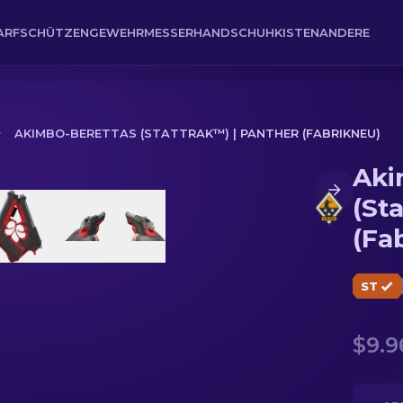
ARFSCHÜTZENGEWEHR
MESSER
HANDSCHUH
KISTEN
ANDERE
AKIMBO-BERETTAS (STATTRAK™) | PANTHER (FABRIKNEU)
Aki
) | Panther (Fabrikneu)
(St
(Fa
ST
$9.9