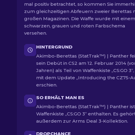
mal positiv betrachtet, so kommen Sie immerhi
zum gleichzeitigen Abfeuern zweier Berettas 
großen Magazinen. Die Waffe wurde mit eine
schwarzen, grauen und roten Farbschema
versehen.
HINTERGRUND
Akimbo-Berettas (StatTrak™) | Panther fe
sein Debüt in CS2 am 12. Februar 2014 (vo
Jahren) als Teil von Waffenkiste „CS:GO 3“,
mit dem Update „Introducing the CZ75-A
erschien.
SO ERHÄLT MAN ES
Akimbo-Berettas (StatTrak™) | Panther ist
Waffenkiste „CS:GO 3“ enthalten. Es gehör
außerdem zur Arms Deal 3-Kollektion.
DROPCHANCE