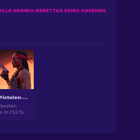
ALLE AKIMBO-BERETTAS SKINS ANSEHEN
Die besten Pistolen-Skins in CS2 [2026]
 besten
s in CS2 für
yle. Top-
ert Eagle,
ehr!