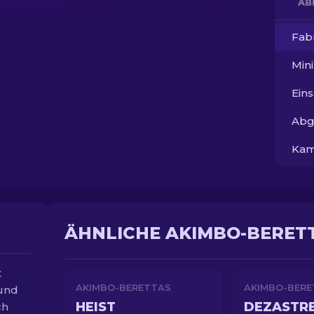
AB
Fab
Min
Ein
Abg
Kam
ÄHNLICHE AKIMBO-BERETT
t
AKIMBO-BERETTAS
AKIMBO-BERE
 und
HEIST
DEZASTR
ch