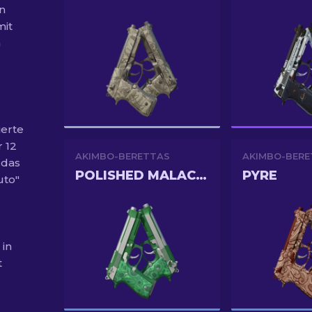
n
mit
m
ierte
r 12
AKIMBO-BERETTAS
AKIMBO-BERE
 das
POLISHED MALACHITE
PYRE
uto"
 in
t