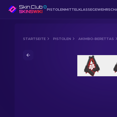
PISTOLEN
MITTELKLASSE
GEWEHR
SCH
STARTSEITE
PISTOLEN
AKIMBO-BERETTAS
Media of
Akimbo-Berettas (StatTrak™