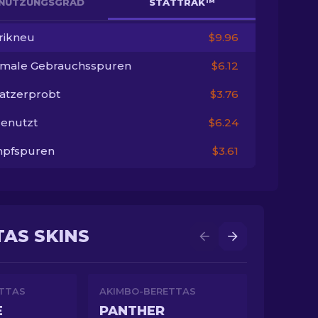
NUTZUNGSGRAD
STATTRAK™
rikneu
$9.96
imale Gebrauchsspuren
$6.12
satzerprobt
$3.76
enutzt
$6.24
pfspuren
$3.61
AS SKINS
TTAS
AKIMBO-BERETTAS
E
PANTHER