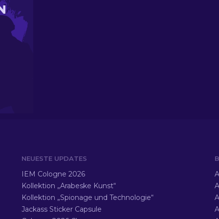
N
NEUESTE UPDATES
B
IEM Cologne 2026
A
Kollektion „Arabeske Kunst“
A
Kollektion „Spionage und Technologie“
A
Jackass Sticker Capsule
A