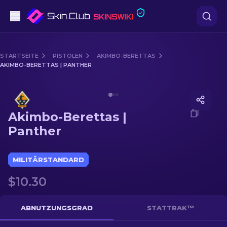
Pistolen
STARTSEITE
PISTOLEN
AKIMBO-BERETTAS
AKIMBO-BERETTAS | PANTHER
Mittelklasse
Media of
Akimbo-Berettas | Panther
Gewehr
Akimbo-Berettas |
Scharfschützengewehr
Panther
Messer
MILITÄRSTANDARD
Handschuh
$10.30
Kisten
ABNUTZUNGSGRAD
STATTRAK™
Andere