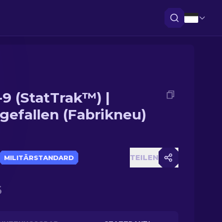
-9 (StatTrak™) |
gefallen (Fabrikneu)
TEILEN
MILITÄRSTANDARD
6