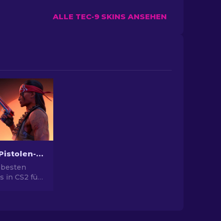
ALLE TEC-9 SKINS ANSEHEN
Die besten Pistolen-Skins in CS2 [2026]
 besten
s in CS2 für
yle. Top-
ert Eagle,
ehr!