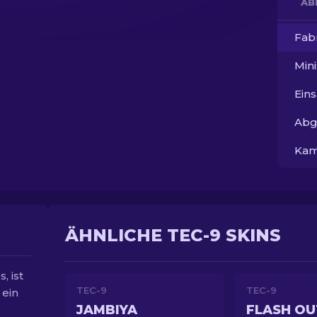
AB
Fab
Min
Ein
Abg
Kam
ÄHNLICHE TEC-9 SKINS
, ist
TEC-9
TEC-9
 ein
JAMBIYA
FLASH OU