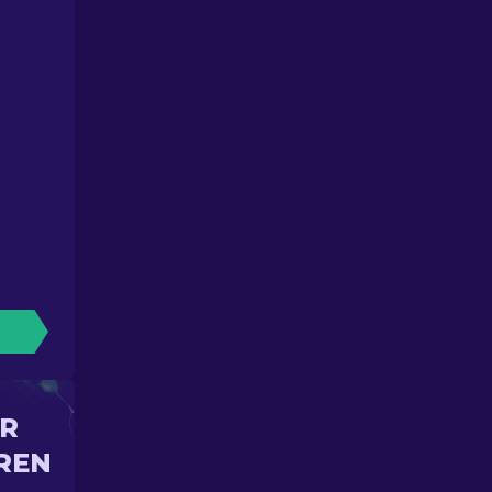
IR
REN