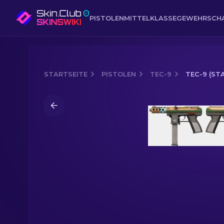
PISTOLEN
MITTELKLASSE
GEWEHR
SCH
STARTSEITE
PISTOLEN
TEC-9
TEC-9 (ST
Media of
Tec-9 (StatTrak™) | Ausgefa