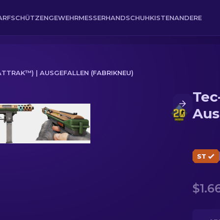
ARFSCHÜTZENGEWEHR
MESSER
HANDSCHUH
KISTEN
ANDERE
ATTRAK™) | AUSGEFALLEN (FABRIKNEU)
Tec
llen (Fabrikneu)
Aus
ST
$1.6