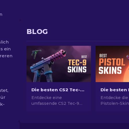
in
BLOG
lich
s ein
hreren
Die besten CS2 Tec-9 Skins: Rangliste [2026]
tet,
Für
Entdecke eine
Entdecke die
umfassende CS2 Tec-9
Pistolen-Skin
ak-
Skin-Sammlung! Unser
ultimativen St
Ranking zeigt die besten
Picks für Des
Designs für
USP-S und m
beeindruckendes und