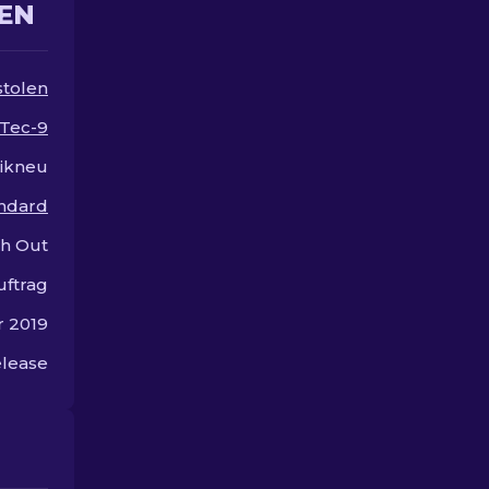
EN
stilvolles Gameplay.
stolen
Tec-9
ikneu
andard
sh Out
uftrag
r 2019
lease