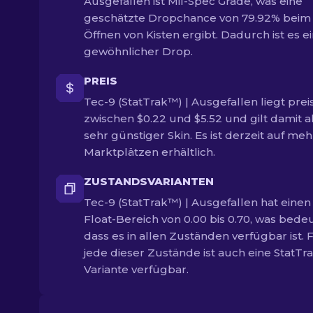
Ausgefallen ist Mil-Spec Grade, was eine
geschätzte Dropchance von 79.92% beim
Öffnen von Kisten ergibt. Dadurch ist es e
gewöhnlicher Drop.
PREIS
Tec-9 (StatTrak™) | Ausgefallen liegt preis
zwischen $0.22 und $5.52 und gilt damit al
sehr günstiger Skin. Es ist derzeit auf me
Marktplätzen erhältlich.
ZUSTANDSVARIANTEN
Tec-9 (StatTrak™) | Ausgefallen hat einen
Float-Bereich von 0.00 bis 0.70, was bedeu
dass es in allen Zuständen verfügbar ist. 
jede dieser Zustände ist auch eine StatTr
Variante verfügbar.