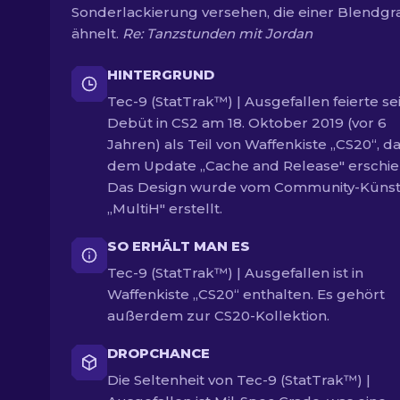
Sonderlackierung versehen, die einer Blendgr
ähnelt.
Re: Tanzstunden mit Jordan
HINTERGRUND
Tec-9 (StatTrak™) | Ausgefallen feierte se
Debüt in CS2 am 18. Oktober 2019 (vor 6
Jahren) als Teil von Waffenkiste „CS20“, da
dem Update „Cache and Release" erschie
Das Design wurde vom Community-Künst
„MultiH" erstellt.
SO ERHÄLT MAN ES
Tec-9 (StatTrak™) | Ausgefallen ist in
Waffenkiste „CS20“ enthalten. Es gehört
außerdem zur CS20-Kollektion.
DROPCHANCE
Die Seltenheit von Tec-9 (StatTrak™) |