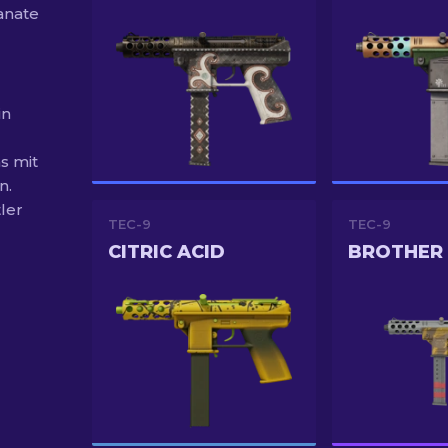
anate
in
s mit
n.
ler
TEC-9
TEC-9
CITRIC ACID
BROTHER