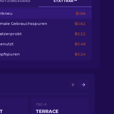
NUTZUNGSGRAD
STATTRAK™
rikneu
$1.66
imale Gebrauchsspuren
$0.62
satzerprobt
$0.22
enutzt
$0.49
pfspuren
$0.24
TEC-9
T
TERRACE