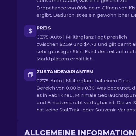
Consumer Grade, was eine geschätzte
Dropchance von 80% beim Öffnen von Kis
ergibt. Dadurch ist es ein gewöhnlicher D
PREIS
CZ75-Auto | Militärglanz liegt preislich
zwischen $2.59 und $4.72 und gilt damit al
sehr günstiger Skin. Es ist derzeit auf me
Marktplätzen erhältlich.
ZUSTANDSVARIANTEN
CZ75-Auto | Militärglanz hat einen Float-
Bereich von 0.00 bis 0.30, was bedeutet, d
es in Fabrikneu, Minimale Gebrauchsspur
und Einsatzerprobt verfügbar ist. Dieser S
hat keine StatTrak- oder Souvenir-Variant
ALLGEMEINE INFORMATION