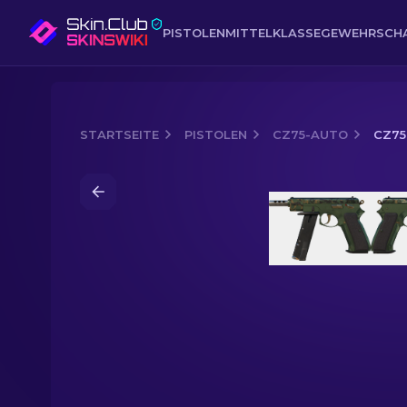
PISTOLEN
MITTELKLASSE
GEWEHR
SCH
STARTSEITE
PISTOLEN
CZ75-AUTO
CZ75
Media of
CZ75-Auto | Militärglanz