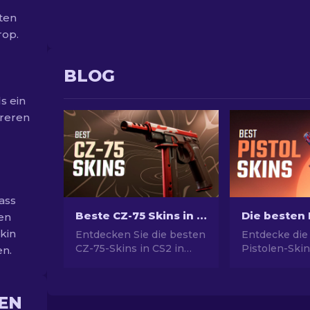
ten
rop.
BLOG
s ein
hreren
ass
Beste CZ-75 Skins in CS2 von Günstig bis Am Teuersten
en
kin
Entdecken Sie die besten
Entdecke die
CZ-75-Skins in CS2 in
Pistolen-Skin
en.
allen Preisklassen, von
ultimativen St
budgetfreundlichen bis
Picks für Des
hin zu Premium-Wahlen
USP-S und m
EN
und das perfekte