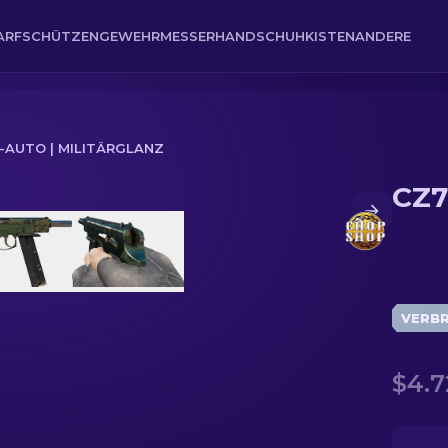
ARFSCHÜTZENGEWEHR
MESSER
HANDSCHUH
KISTEN
ANDERE
-AUTO | MILITÄRGLANZ
CZ7
VERB
$4.7