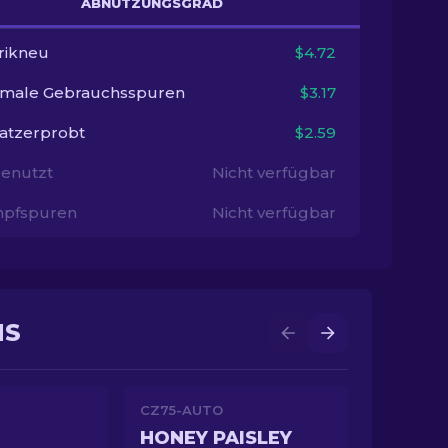
ABNUTZUNGSGRAD
rikneu
$4.72
imale Gebrauchsspuren
$3.17
satzerprobt
$2.59
enutzt
Nicht verfügbar
pfspuren
Nicht verfügbar
NS
CZ75-AUTO
HONEY PAISLEY