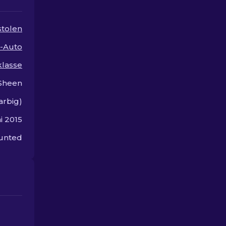
Kosmetik-Upgrade.
stolen
-Auto
lasse
Sheen
arbig)
i 2015
unted