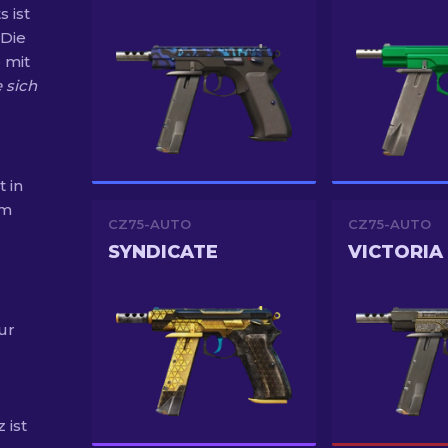
 ist
 Die
 mit
 sich
t in
em
CZ75-AUTO
CZ75-AUTO
SYNDICATE
VICTORIA
ur
 ist