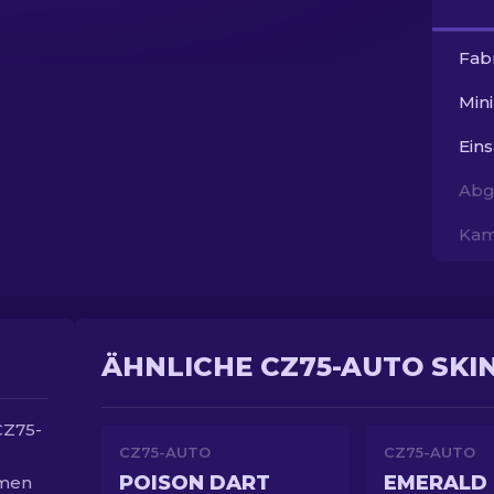
Fab
Min
Ein
Abg
Kam
ÄHNLICHE CZ75-AUTO SKI
CZ75-
CZ75-AUTO
CZ75-AUTO
POISON DART
EMERALD
mmen