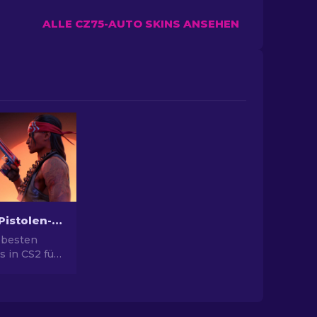
ALLE CZ75-AUTO SKINS ANSEHEN
Die besten Pistolen-Skins in CS2 [2026]
 besten
s in CS2 für
yle. Top-
ert Eagle,
ehr!