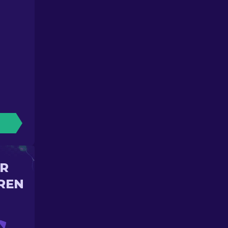
IR
REN