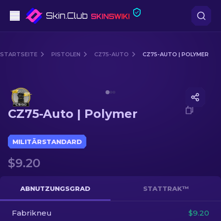
Pistolen
STARTSEITE
PISTOLEN
CZ75-AUTO
CZ75-AUTO | POLYMER
Mittelklasse
Media of
CZ75-Auto | Polymer
Gewehr
CZ75-Auto | Polymer
Scharfschützengewehr
Messer
MILITÄRSTANDARD
$9.20
Handschuh
Kisten
ABNUTZUNGSGRAD
STATTRAK™
Fabrikneu
Andere
$9.20