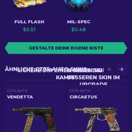
FULL FLASH
MIL-SPEC
$
0.51
$
0.48
GESTALTE DEINE EIGENE KISTE
ÄHNLICHE CZ75-AUTO SKINS
SICHERE DIR EINEN NEUEN SKIN IM
SICHERE DIR EINEN
KAMPF
BESSEREN SKIN IM
UPGRADE
CZ75-AUTO
CZ75-AUTO
VENDETTA
CIRCAETUS