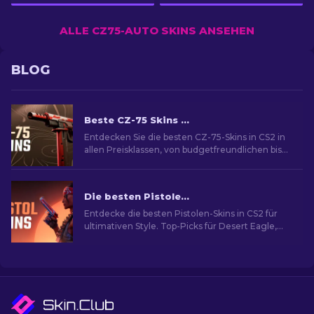
ALLE CZ75-AUTO SKINS ANSEHEN
BLOG
Beste CZ-75 Skins in CS2 von Günstig bis Am Teuersten
Entdecken Sie die besten CZ-75-Skins in CS2 in
allen Preisklassen, von budgetfreundlichen bis
hin zu Premium-Wahlen und das perfekte
Kosmetik-Upgrade.
Die besten Pistolen-Skins in CS2 [2026]
Entdecke die besten Pistolen-Skins in CS2 für
ultimativen Style. Top-Picks für Desert Eagle,
USP-S und mehr!