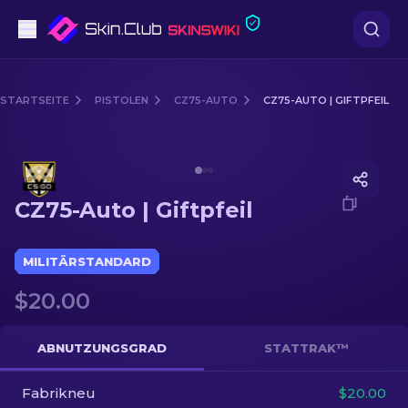
Pistolen
STARTSEITE
PISTOLEN
CZ75-AUTO
CZ75-AUTO | GIFTPFEIL
Mittelklasse
Media of
CZ75-Auto | Giftpfeil
Gewehr
CZ75-Auto | Giftpfeil
Scharfschützengewehr
Messer
MILITÄRSTANDARD
$20.00
Handschuh
Kisten
ABNUTZUNGSGRAD
STATTRAK™
Fabrikneu
Andere
$20.00