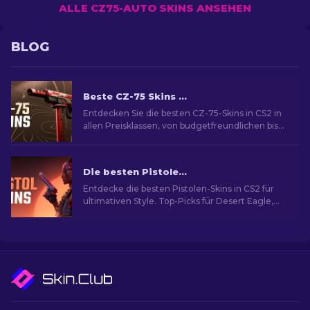
ALLE CZ75-AUTO SKINS ANSEHEN
BLOG
Beste CZ-75 Skins in CS2 von Günstig bis Am Teuersten
Entdecken Sie die besten CZ-75-Skins in CS2 in
allen Preisklassen, von budgetfreundlichen bis
hin zu Premium-Wahlen und das perfekte
Kosmetik-Upgrade.
Die besten Pistolen-Skins in CS2 [2026]
Entdecke die besten Pistolen-Skins in CS2 für
ultimativen Style. Top-Picks für Desert Eagle,
USP-S und mehr!