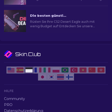
indem du die ideale Desert Eagle-Skin findest.
Die besten günstigen Desert Eagle Skins im CS2
Rüsten Sie Ihre CS2 Desert Eagle auch mit
wenig Budget auf! Entdecken Sie unsere
Experten-Rankings für die am meist
erschwinglichen Skins, um Ihren Stil zu
verbessern, ohne dabei gleich pleite zu gehen.
HILFE
Community
PRO
Datenschutzerklärung