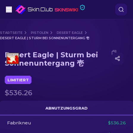
Pistolen
STARTSEITE
PISTOLEN
DESERT EAGLE
DESERT EAGLE | STURM BEI SONNENUNTERGANG 壱
Mittelklasse
Media of
Desert Eagle | Sturm bei Sonnenuntergang
Desert Eagle | Sturm bei
Gewehr
Sonnenuntergang 壱
Scharfschützengewehr
LIMITIERT
Messer
$536.26
Handschuh
ABNUTZUNGSGRAD
Kisten
Fabrikneu
$536.26
Andere