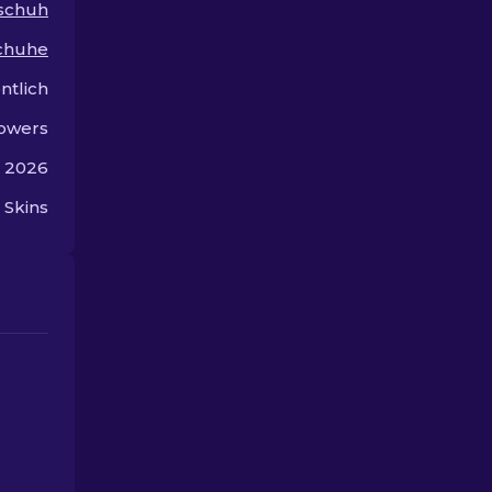
schuh
Experten
im Spiel.
zusammengestellten
chuhe
Liste der besten
kosmetischen Optionen
ntlich
für Ihre Hände.
owers
z 2026
Skins