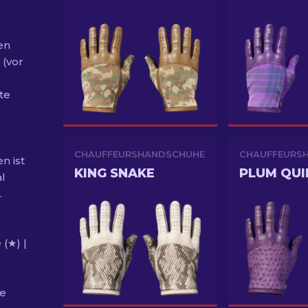
en
 (vor
te
CHAUFFEURSHANDSCHUHE
CHAUFFEURS
n ist
KING SNAKE
PLUM QUI
l
.
(★) |
ie