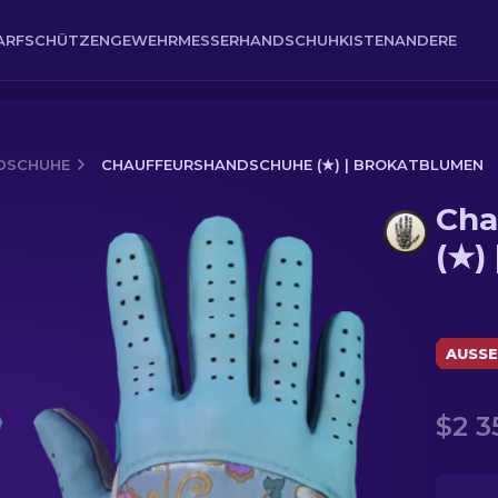
ARFSCHÜTZENGEWEHR
MESSER
HANDSCHUH
KISTEN
ANDERE
DSCHUHE
CHAUFFEURSHANDSCHUHE (★) | BROKATBLUMEN
Cha
| Brokatblumen
(★)
AUSSE
$2 3