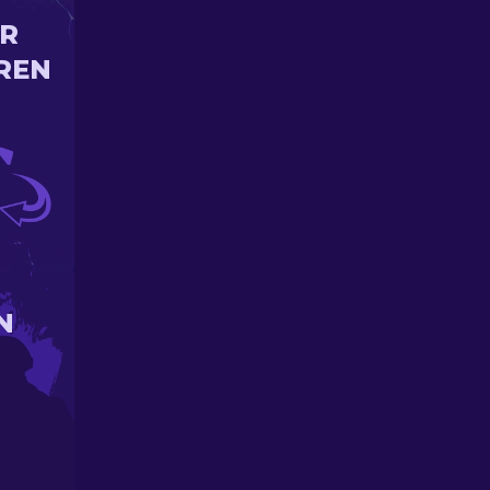
IR
REN
N