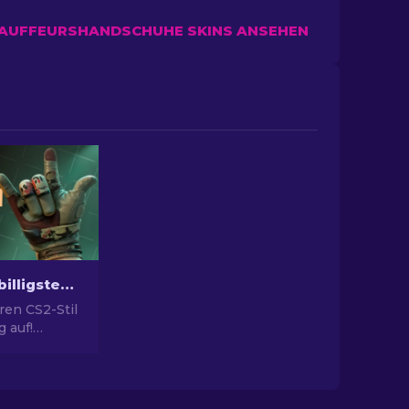
HAUFFEURSHANDSCHUHE SKINS ANSEHEN
Die besten billigsten Handschuhe in CS2: Rangliste [2026]
ren CS2-Stil
 auf!
e unsere
r besten
andschuhe im
u Aussehen