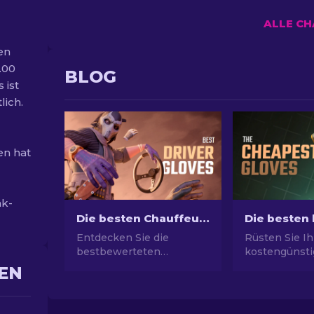
ALLE C
en
.00
BLOG
 ist
lich.
en hat
ak-
Die besten Chauffeurshandschuhe in CS2: Rangliste
Entdecken Sie die
Rüsten Sie Ih
bestbewerteten
kostengünstig
Chauffeur-
Entdecken Si
EN
Fahrhandschuhe in CS2!
Rangliste de
Verbessern Sie Ihren Stil
billigsten H
im Spiel mit unserer von
Spiel und ne