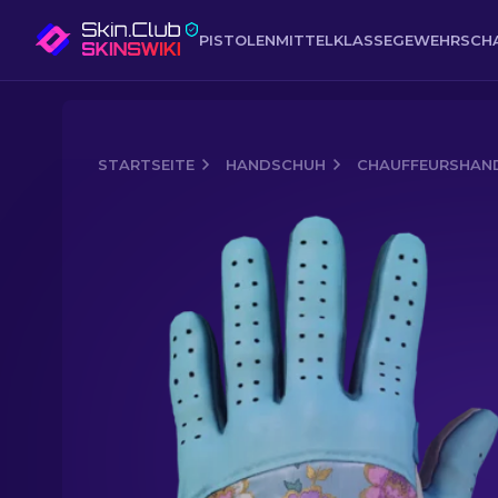
PISTOLEN
MITTELKLASSE
GEWEHR
SCH
STARTSEITE
HANDSCHUH
CHAUFFEURSHAN
Media of
Chauffeurshandschuhe (★) 