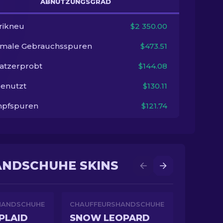
ABNUTZUNGSGRAD
rikneu
$2 350.00
imale Gebrauchsspuren
$473.51
satzerprobt
$144.08
enutzt
$130.11
pfspuren
$121.74
ANDSCHUHE SKINS
HANDSCHUHE
CHAUFFEURSHANDSCHUHE
 PLAID
SNOW LEOPARD