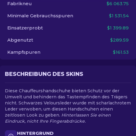
Fabrikneu
$6 063.75
DE
Minimale Gebrauchsspuren
$1 531.54
Einsatzerprobt
$1 399.89
Abgenutzt
$289.59
Kampfspuren
$161.53
BESCHREIBUNG DES SKINS
Diese Chauffeurshandschuhe bieten Schutz vor der
Umwelt und behindern das Tastempfinden des Trägers
nicht. Schwarzes Veloursleder wurde mit scharlachrotem
Leder verwoben, um diesen Handschuhen einen
zeitlosen Look zu geben.
Hinterlassen Sie einen
Eindruck, nicht Ihre Fingerabdrücke.
HINTERGRUND