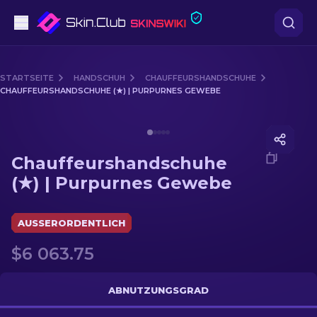
Pistolen
STARTSEITE
HANDSCHUH
CHAUFFEURSHANDSCHUHE
CHAUFFEURSHANDSCHUHE (★) | PURPURNES GEWEBE
Mittelklasse
Media of
Chauffeurshandschuhe (★) | Purpurnes Ge
Gewehr
Chauffeurshandschuhe
Scharfschützengewehr
(★) | Purpurnes Gewebe
Messer
AUSSERORDENTLICH
Handschuh
$6 063.75
Kisten
ABNUTZUNGSGRAD
Andere