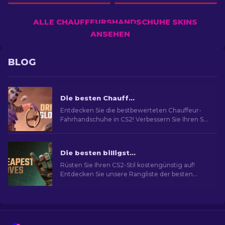
ALLE CHAUFFEURSHANDSCHUHE SKINS
ANSEHEN
BLOG
Die besten Chauffeurshandschuhe in CS2: Rangliste
Entdecken Sie die bestbewerteten Chauffeur-
Fahrhandschuhe in CS2! Verbessern Sie Ihren Stil
im Spiel mit unserer von Experten
zusammengestellten Liste der besten
kosmetischen Optionen für Ihre Hände.
Die besten billigsten Handschuhe in CS2: Rangliste [2026]
Rüsten Sie Ihren CS2-Stil kostengünstig auf!
Entdecken Sie unsere Rangliste der besten
billigsten Handschuhe im Spiel und neu
Aussehen im Spiel.