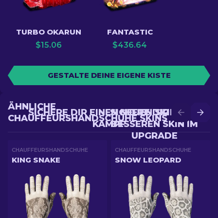
TURBO OKARUN
FANTASTIC
$
15.06
$
436.64
GESTALTE DEINE EIGENE KISTE
ÄHNLICHE
SICHERE DIR EINEN NEUEN SKIN IM
SICHERE DIR EINEN
CHAUFFEURSHANDSCHUHE SKINS
KAMPF
BESSEREN SKIN IM
UPGRADE
CHAUFFEURSHANDSCHUHE
CHAUFFEURSHANDSCHUHE
KING SNAKE
SNOW LEOPARD