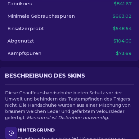
Fabrikneu
$841.67
DE
Minimale Gebrauchsspuren
$663.02
Einsatzerprobt
$548.54
Abgenutzt
$104.66
Kampfspuren
$73.69
BESCHREIBUNG DES SKINS
Diese Chauffeurshandschuhe bieten Schutz vor der
Umwelt und behindern das Tastempfinden des Trägers
nicht. Die Handschuhe wurden aus einer Mischung von
braunem weichen Leder und gefärbtem Veloursleder
gefertigt.
Manchmal ist Diskretion notwendig.
HINTERGRUND
Chauffeurshandschuhe (★) | Konvoi feierte sein