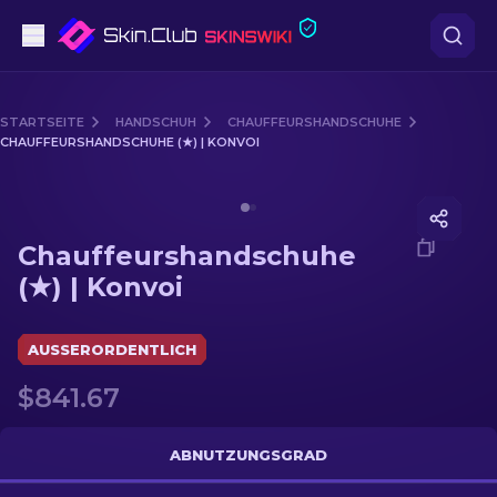
Pistolen
STARTSEITE
HANDSCHUH
CHAUFFEURSHANDSCHUHE
CHAUFFEURSHANDSCHUHE (★) | KONVOI
Mittelklasse
Media of
Chauffeurshandschuhe (★) | Konvoi
Gewehr
Chauffeurshandschuhe
Scharfschützengewehr
(★) | Konvoi
Messer
AUSSERORDENTLICH
Handschuh
$841.67
Kisten
ABNUTZUNGSGRAD
Andere