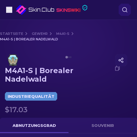
Pistolen
STARTSEITE
GEWEHR
M4A1-S
M4A1-S | BOREALER NADELWALD
Mittelklasse
Media of
M4A1-S | Borealer Nadelwald
Gewehr
M4A1-S | Borealer
Scharfschützengewehr
Nadelwald
Messer
INDUSTRIEQUALITÄT
Handschuh
$17.03
Kisten
ABNUTZUNGSGRAD
SOUVENIR
Andere