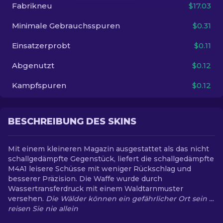
Fabrikneu
$17.03
DE
Minimale Gebrauchsspuren
$0.31
Einsatzerprobt
$0.11
Abgenutzt
$0.12
Kampfspuren
$0.12
BESCHREIBUNG DES SKINS
Mit einem kleineren Magazin ausgestattet als das nicht
schallgedämpfte Gegenstück, liefert die schallgedämpfte
M4A1 leisere Schüsse mit weniger Rückschlag und
besserer Präzision. Die Waffe wurde durch
Wassertransferdruck mit einem Waldtarnmuster
versehen.
Die Wälder können ein gefährlicher Ort sein …
reisen Sie nie allein