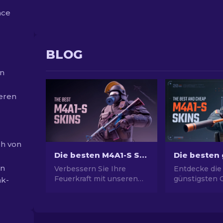
nce
BLOG
en
reren
ch von
Die besten M4A1-S Skins in CS2 [2026]
en
Verbessern Sie Ihre
Entdecke die
Feuerkraft mit unseren
günstigsten 
ak-
Auswahl für die besten
Skins! Finde 
M4A1-S-Skins und finden
Guide preisw
Sie eine Galerie
Optionen, um
atemberaubender
Waffe aufzuw