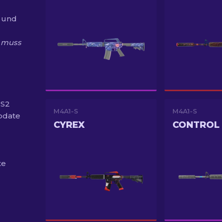
 und
h muss
CS2
M4A1-S
M4A1-S
Update
CYREX
CONTROL
te