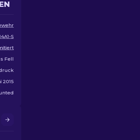
EN
Designs für Ihr Arsenal!
viel Geld aus
ewehr
4A1-S
mitiert
s Fell
rdruck
i 2015
unted