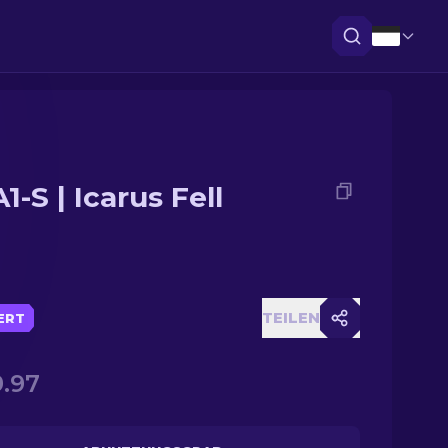
-S | Icarus Fell
TEILEN
IERT
.97