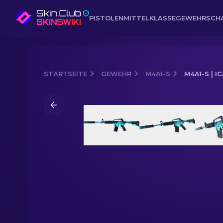
PISTOLEN
MITTELKLASSE
GEWEHR
SCH
STARTSEITE
GEWEHR
M4A1-S
M4A1-S | I
Media of
M4A1-S | Icarus Fell