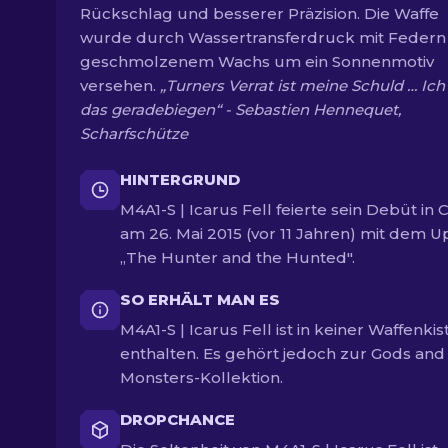
Rückschlag und besserer Präzision. Die Waffe
wurde durch Wassertransferdruck mit Federn
geschmolzenem Wachs um ein Sonnenmotiv
versehen.
„Turners Verrat ist meine Schuld … Ic
das geradebiegen“ - Sebastien Hennequet,
Scharfschütze
HINTERGRUND
M4A1-S | Icarus Fell feierte sein Debüt in 
am 26. Mai 2015 (vor 11 Jahren) mit dem 
„The Hunter and the Hunted".
SO ERHÄLT MAN ES
M4A1-S | Icarus Fell ist in keiner Waffenkis
enthalten. Es gehört jedoch zur Gods and
Monsters-Kollektion.
DROPCHANCE