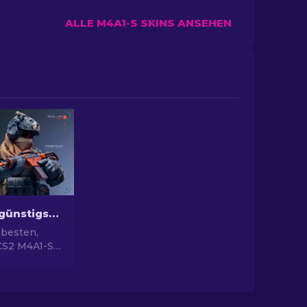
ALLE M4A1-S SKINS ANSEHEN
Die besten günstigsten M4A1-S Skins in CS2 [2026]
 besten,
CS2 M4A1-S
in unserem
erte
 deine
erten, ohne