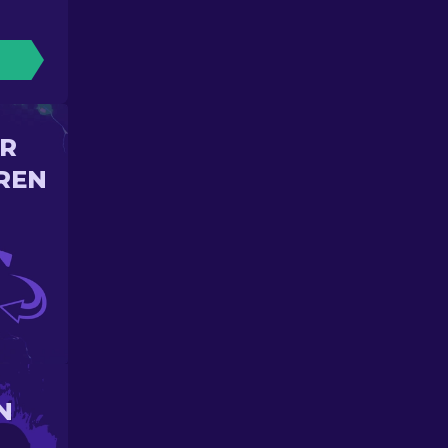
IR
REN
N