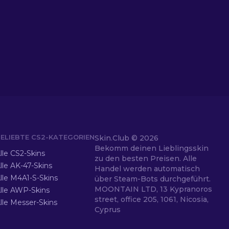
ELIEBTE CS2-KATEGORIEN
Skin.Club ©
2026
Bekomm deinen Lieblingsskin
lle CS2-Skins
zu den besten Preisen. Alle
lle AK-47-Skins
Handel werden automatisch
lle M4A1-S-Skins
über Steam-Bots durchgeführt.
MOONTAIN LTD, 13 Kypranoros
lle AWP-Skins
street, office 205, 1061, Nicosia,
lle Messer-Skins
Cyprus