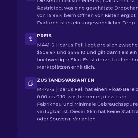
Die Seltenheit von M4A1-S | Icarus Fell ist
Restricted, was eine geschätzte Dropcha
von 15.98% beim Öffnen von Kisten ergibt.
Dadurch ist es ein ungewöhnlicher Drop.
PREIS
M4A1-S | Icarus Fell liegt preislich zwisch
$509.97 und $546.10 und gilt damit als ein
hochwertiger Skin. Es ist derzeit auf meh
Marktplätzen erhältlich.
ZUSTANDSVARIANTEN
M4A1-S | Icarus Fell hat einen Float-Berei
0.00 bis 0.10, was bedeutet, dass es in
Fabrikneu und Minimale Gebrauchsspur
verfügbar ist. Dieser Skin hat keine StatTr
oder Souvenir-Varianten.