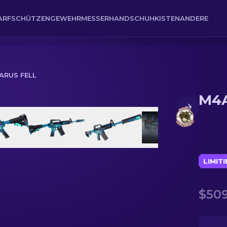
ARFSCHÜTZENGEWEHR
MESSER
HANDSCHUH
KISTEN
ANDERE
CARUS FELL
M4A1
LIMIT
$509