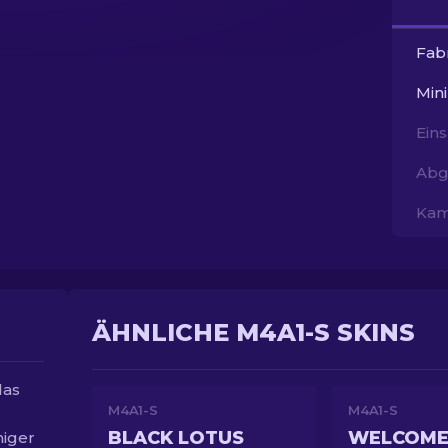
Fab
Min
Ein
Abg
Kam
ÄHNLICHE M4A1-S SKINS
das
M4A1-S
M4A1-S
BLACK LOTUS
niger