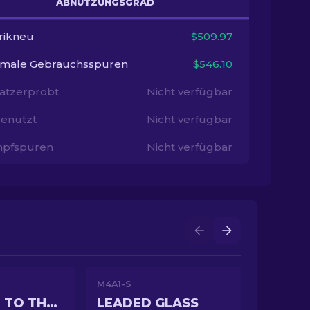
ABNUTZUNGSGRAD
rikneu
$509.97
imale Gebrauchsspuren
$546.10
satzerprobt
Nicht verfügbar
enutzt
Nicht verfügbar
pfspuren
Nicht verfügbar
M4A1-S
WELCOME TO THE JUNGLE
LEADED GLASS