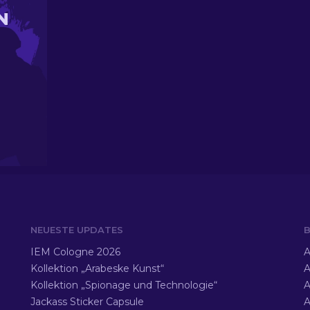
N
NEUESTE UPDATES
B
IEM Cologne 2026
A
Kollektion „Arabeske Kunst“
A
Kollektion „Spionage und Technologie“
A
Jackass Sticker Capsule
A