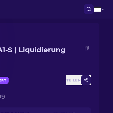
1-S | Liquidierung
TEILEN
IERT
99