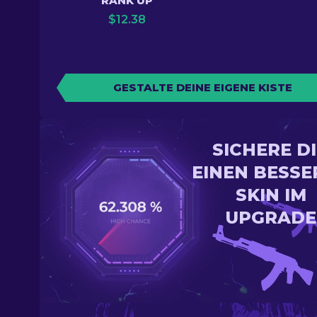
RANK UP
$
12.38
GESTALTE DEINE EIGENE KISTE
SICHERE D
EINEN BESSE
SKIN IM
UPGRADE