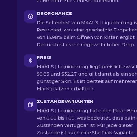
außerdem zur Genesis-Kollektion.
DROPCHANCE
Die Seltenheit von M4A1-S | Liquidierung is
Restricted, was eine geschätzte Dropcha
von 15.98% beim Öffnen von Kisten ergibt.
Dadurch ist es ein ungewöhnlicher Drop.
PREIS
M4A1-S | Liquidierung liegt preislich zwis
$0.85 und $32.27 und gilt damit als ein se
günstiger Skin. Es ist derzeit auf mehrere
Marktplätzen erhältlich.
ZUSTANDSVARIANTEN
M4A1-S | Liquidierung hat einen Float-Ber
von 0.00 bis 1.00, was bedeutet, dass es in 
Zuständen verfügbar ist. Für jede dieser
Zustände ist auch eine StatTrak-Variante