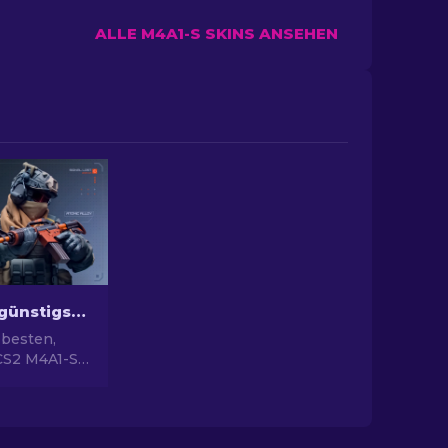
ALLE M4A1-S SKINS ANSEHEN
Die besten günstigsten M4A1-S Skins in CS2 [2026]
 besten,
CS2 M4A1-S
in unserem
erte
 deine
erten, ohne