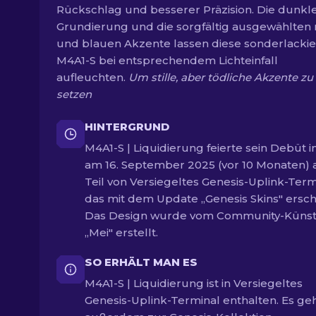
Rückschlag und besserer Präzision. Die dunkl
Grundierung und die sorgfältig ausgewählten 
und blauen Akzente lassen diese sonderlackie
M4A1-S bei entsprechendem Lichteinfall
aufleuchten.
Um stille, aber tödliche Akzente zu
setzen
HINTERGRUND
M4A1-S | Liquidierung feierte sein Debüt i
am 16. September 2025 (vor 10 Monaten) 
Teil von Versiegeltes Genesis-Uplink-Term
das mit dem Update „Genesis Skins" ersch
Das Design wurde vom Community-Künst
„Mei" erstellt.
SO ERHÄLT MAN ES
M4A1-S | Liquidierung ist in Versiegeltes
Genesis-Uplink-Terminal enthalten. Es ge