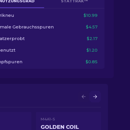
NUTZUNGSGRAD
STATTRAK™
rikneu
$10.99
imale Gebrauchsspuren
$4.57
satzerprobt
$2.17
enutzt
$1.20
pfspuren
$0.85
M4A1-S
GOLDEN COIL