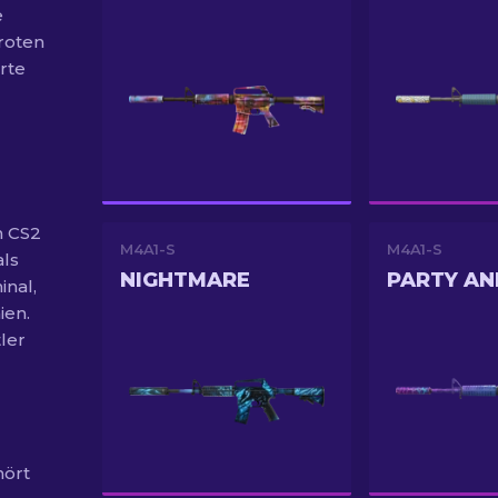
e
roten
rte
n CS2
M4A1-S
M4A1-S
als
NIGHTMARE
PARTY AN
inal,
ien.
ler
hört