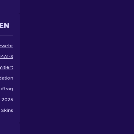
Designs für Ihr Arsenal!
viel Geld aus
EN
ewehr
4A1-S
mitiert
dation
uftrag
r 2025
 Skins