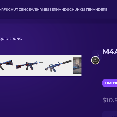
ARFSCHÜTZENGEWEHR
MESSER
HANDSCHUH
KISTEN
ANDERE
IQUIDIERUNG
M4A
LIMIT
$10.