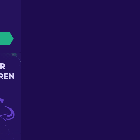
IR
REN