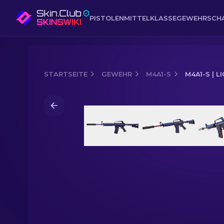
PISTOLEN
MITTELKLASSE
GEWEHR
SCH
STARTSEITE
GEWEHR
M4A1-S
M4A1-S | L
Media of
M4A1-S | Liquidierung