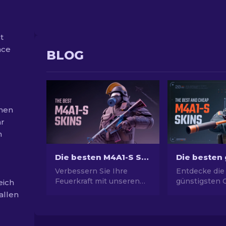
t
nce
BLOG
chen
hr
n
Die besten M4A1-S Skins in CS2 [2026]
Verbessern Sie Ihre
Entdecke die
Feuerkraft mit unseren
günstigsten 
eich
Auswahl für die besten
Skins! Finde 
allen
M4A1-S-Skins und finden
Guide preisw
Sie eine Galerie
Optionen, um
atemberaubender
Waffe aufzuw