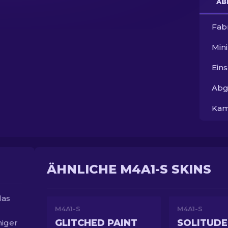
AB
Fab
Min
Ein
Abg
Kam
ÄHNLICHE M4A1-S SKINS
das
M4A1-S
M4A1-S
GLITCHED PAINT
SOLITUDE
niger