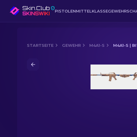
PISTOLEN
MITTELKLASSE
GEWEHR
SCH
STARTSEITE
GEWEHR
M4A1-S
M4A1-S | 
Media of
M4A1-S | Bitte wasch mich!