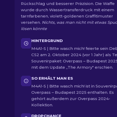
Rückschlag und besserer Präzision. Die Waffe
wurde durch Wassertransferdruck mit einem
tarnfarbenen, violett-goldenen Graffitimuster
versehen.
Nichts, was man nicht mit etwas Spu
lösen könnte
HINTERGRUND
M4A1-S | Bitte wasch mich! feierte sein Deb
CS2 am 2. Oktober 2024 (vor 1 Jahr) als Te
Souvenirpaket: Overpass – Budapest 2025
mit dem Update „The Armory" erschien.
SO ERHÄLT MAN ES
M4A1-S | Bitte wasch mich! ist in Souvenirp
Overpass – Budapest 2025 enthalten. Es
gehört außerdem zur Overpass 2024-
Kollektion.
DROPCHANCE