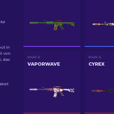
cke
üt in
il von
M4A1-S
M4A1-S
, das
VAPORWAVE
CYREX
aket: