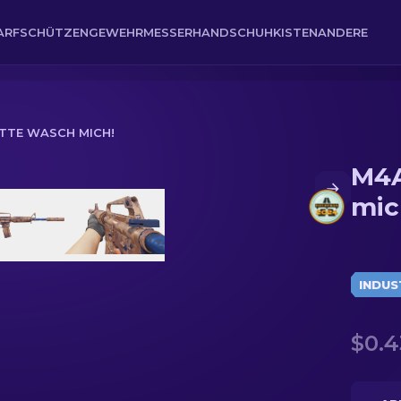
ARFSCHÜTZENGEWEHR
MESSER
HANDSCHUH
KISTEN
ANDERE
BITTE WASCH MICH!
M4A
mic
INDUS
$0.4