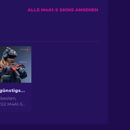
ALLE M4A1-S SKINS ANSEHEN
Die besten günstigsten M4A1-S Skins in CS2 [2026]
 besten,
CS2 M4A1-S
in unserem
erte
 deine
erten, ohne