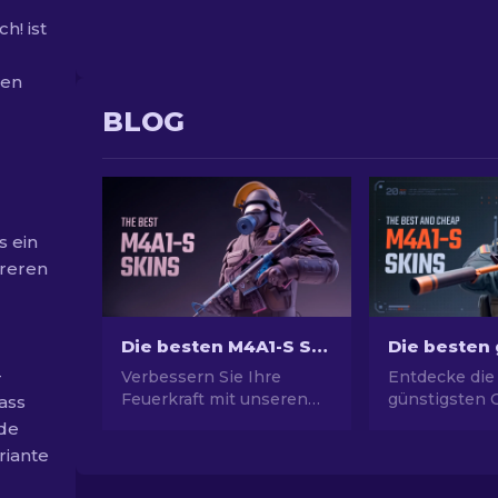
h! ist
ten
BLOG
s ein
hreren
Die besten M4A1-S Skins in CS2 [2026]
-
Verbessern Sie Ihre
Entdecke die
Feuerkraft mit unseren
günstigsten 
ass
Auswahl für die besten
Skins! Finde 
ede
M4A1-S-Skins und finden
Guide preisw
riante
Sie eine Galerie
Optionen, um
atemberaubender
Waffe aufzuw