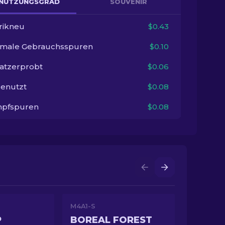
NUTZUNGSGRAD
SOUVENIR
rikneu
$0.43
imale Gebrauchsspuren
$0.10
satzerprobt
$0.06
enutzt
$0.08
pfspuren
$0.08
M4A1-S
P
BOREAL FOREST