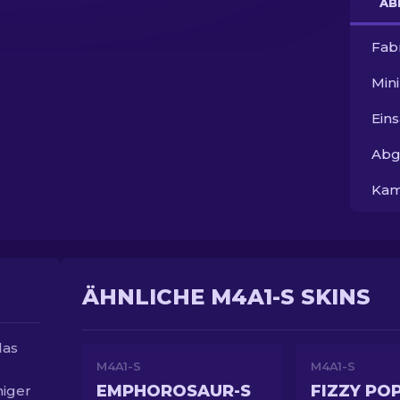
AB
Fab
Min
Ein
Abg
Kam
ÄHNLICHE M4A1-S SKINS
das
M4A1-S
M4A1-S
EMPHOROSAUR-S
FIZZY PO
niger