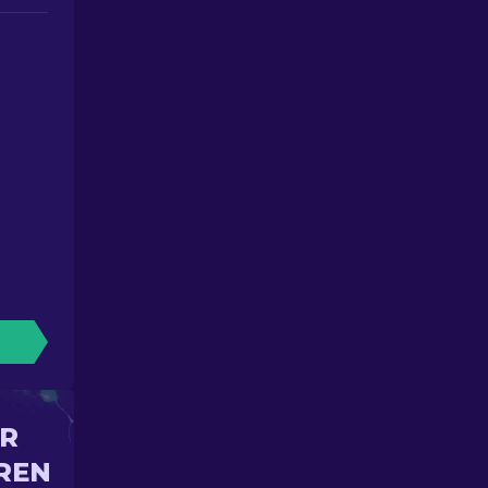
IR
REN