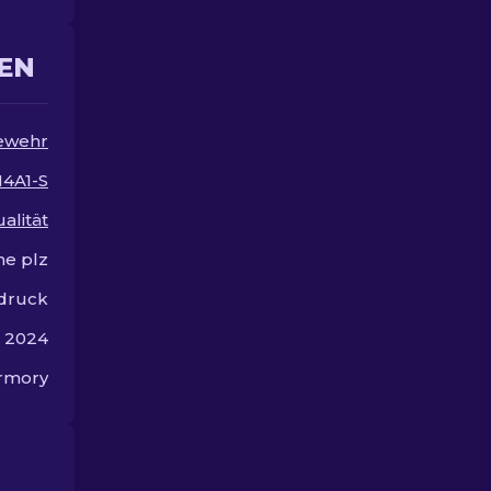
Designs für Ihr Arsenal!
viel Geld aus
EN
ewehr
4A1-S
alität
e plz
rdruck
r 2024
rmory