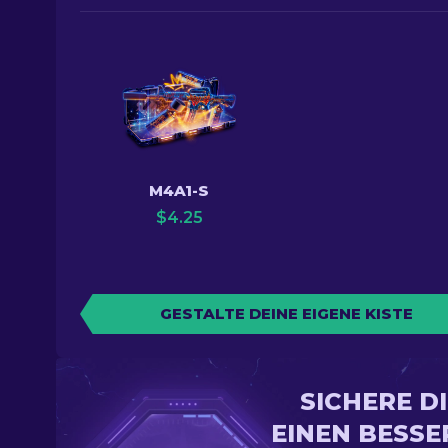
M4A1-S
$
4.25
GESTALTE DEINE EIGENE KISTE
SICHERE D
EINEN BESSE