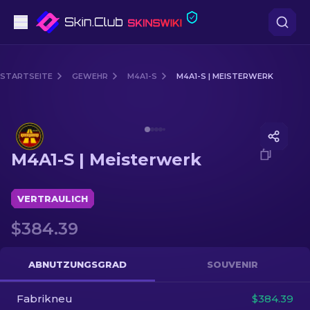
Pistolen
STARTSEITE
GEWEHR
M4A1-S
M4A1-S | MEISTERWERK
Mittelklasse
Media of
M4A1-S | Meisterwerk
Gewehr
M4A1-S | Meisterwerk
Scharfschützengewehr
Messer
VERTRAULICH
$384.39
Handschuh
Kisten
ABNUTZUNGSGRAD
SOUVENIR
Fabrikneu
Andere
$384.39