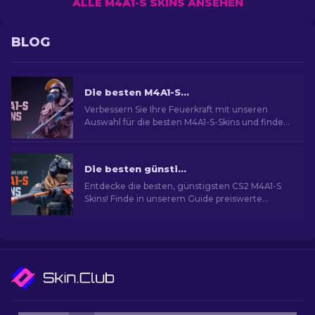
ALLE M4A1-S SKINS ANSEHEN
BLOG
Die besten M4A1-S Skins in CS2 [2026]
Verbessern Sie Ihre Feuerkraft mit unseren
Auswahl für die besten M4A1-S-Skins und finden
Sie eine Galerie atemberaubender Designs für
Ihr Arsenal!
Die besten günstigsten M4A1-S Skins in CS2 [2026]
Entdecke die besten, günstigsten CS2 M4A1-S
Skins! Finde in unserem Guide preiswerte
Optionen, um deine Waffe aufzuwerten, ohne
viel Geld auszugeben.