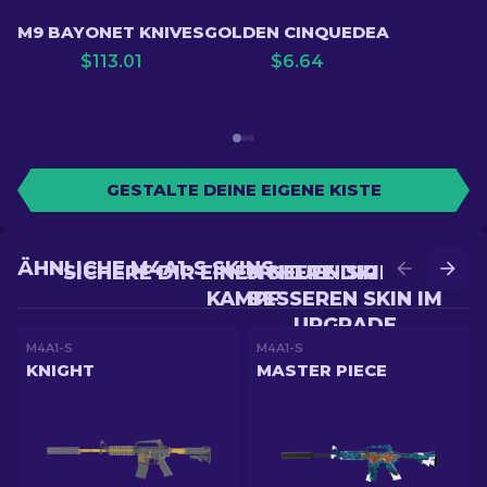
M9 BAYONET KNIVES
GOLDEN CINQUEDEA
$
113.01
$
6.64
GESTALTE DEINE EIGENE KISTE
ÄHNLICHE M4A1-S SKINS
SICHERE DIR EINEN NEUEN SKIN IM
SICHERE DIR EINEN
KAMPF
BESSEREN SKIN IM
UPGRADE
M4A1-S
M4A1-S
KNIGHT
MASTER PIECE