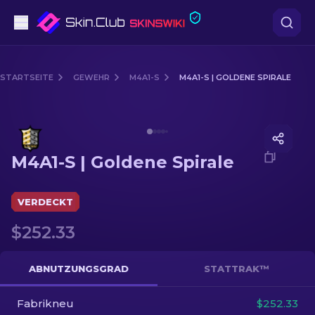
Pistolen
STARTSEITE
GEWEHR
M4A1-S
M4A1-S | GOLDENE SPIRALE
Mittelklasse
Media of
M4A1-S | Goldene Spirale
Gewehr
M4A1-S | Goldene Spirale
Scharfschützengewehr
Messer
VERDECKT
$252.33
Handschuh
Kisten
ABNUTZUNGSGRAD
STATTRAK™
Fabrikneu
Andere
$252.33