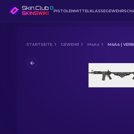
PISTOLEN
MITTELKLASSE
GEWEHR
SCH
STARTSEITE
GEWEHR
M4A4
M4A4 | VER
Media of
M4A4 | Verblasstes Zebra