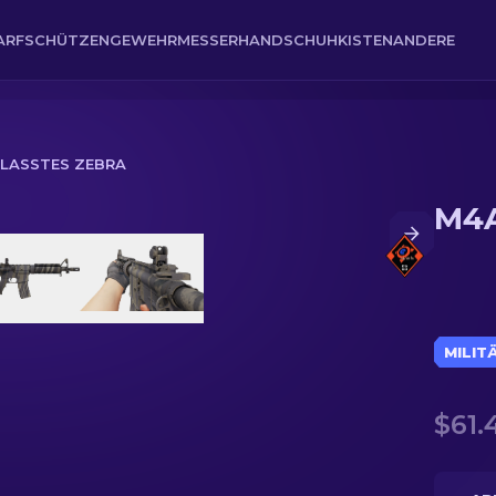
ARFSCHÜTZENGEWEHR
MESSER
HANDSCHUH
KISTEN
ANDERE
BLASSTES ZEBRA
M4A
MILIT
$61.