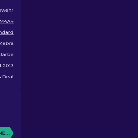
Spielbudget!
Designs für I
ewehr
M4A4
andard
Zebra
farbe
t 2013
 Deal
NE KISTE