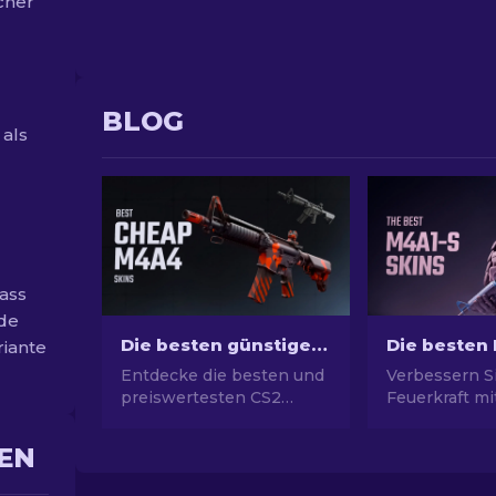
cher
BLOG
 als
dass
ede
Die besten günstigen CS2 M4A4 Skins [2026]
riante
Entdecke die besten und
Verbessern Si
preiswertesten CS2
Feuerkraft m
M4A4 Skins! Finde
Auswahl für 
günstige M4A4 Skins in
M4A1-S-Skins
EN
diesem Guide und
Sie eine Galer
verbessere dein
atemberaube