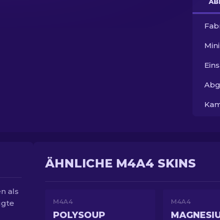
AB
Fab
Min
Ein
Abg
Kam
ÄHNLICHE M4A4 SKINS
n als
M4A4
M4A4
ugte
POLYSOUP
MAGNESI