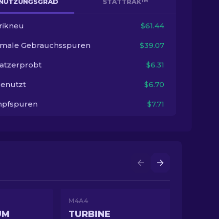
NUTZUNGSGRAD
STATTRAK™
rikneu
$61.44
imale Gebrauchsspuren
$39.07
satzerprobt
$6.31
enutzt
$6.70
pfspuren
$7.71
M4A4
UM
TURBINE