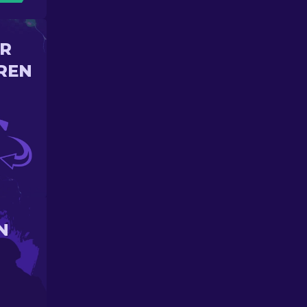
IR
REN
N