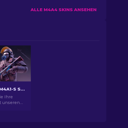
ALLE M4A4 SKINS ANSEHEN
Die besten M4A1-S Skins in CS2 [2026]
e Ihre
it unseren
die besten
 und finden
ie
nder