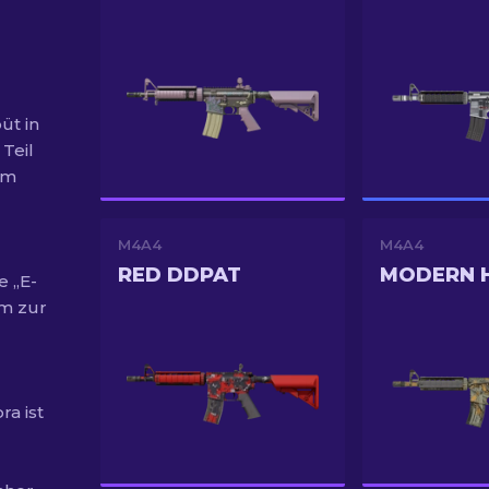
üt in
 Teil
em
M4A4
M4A4
RED DDPAT
MODERN 
e „E-
em zur
ra ist