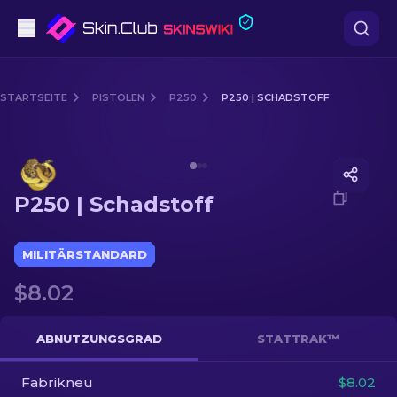
Pistolen
STARTSEITE
PISTOLEN
P250
P250 | SCHADSTOFF
Mittelklasse
Media of
P250 | Schadstoff
Gewehr
P250 | Schadstoff
Scharfschützengewehr
Messer
MILITÄRSTANDARD
$8.02
Handschuh
Kisten
ABNUTZUNGSGRAD
STATTRAK™
Fabrikneu
Andere
$8.02