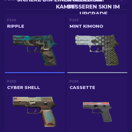
KAMPF
BESSEREN SKIN IM
UPGRADE
P250
P250
RIPPLE
MINT KIMONO
P250
P250
CYBER SHELL
CASSETTE