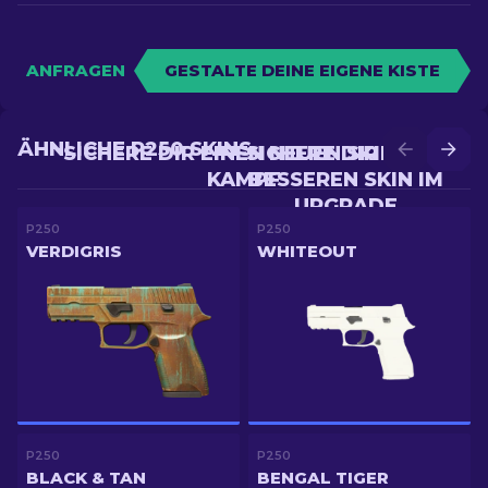
ANFRAGEN
GESTALTE DEINE EIGENE KISTE
ÄHNLICHE P250 SKINS
SICHERE DIR EINEN NEUEN SKIN IM
SICHERE DIR EINEN
KAMPF
BESSEREN SKIN IM
UPGRADE
P250
P250
VERDIGRIS
WHITEOUT
P250
P250
BLACK & TAN
BENGAL TIGER