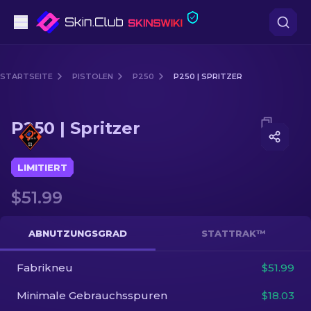
Pistolen
STARTSEITE
PISTOLEN
P250
P250 | SPRITZER
Mittelklasse
Media of
P250 | Spritzer
P250 | Spritzer
Gewehr
Scharfschützengewehr
LIMITIERT
$51.99
Messer
Handschuh
ABNUTZUNGSGRAD
STATTRAK™
Kisten
Fabrikneu
$51.99
Minimale Gebrauchsspuren
$18.03
Andere