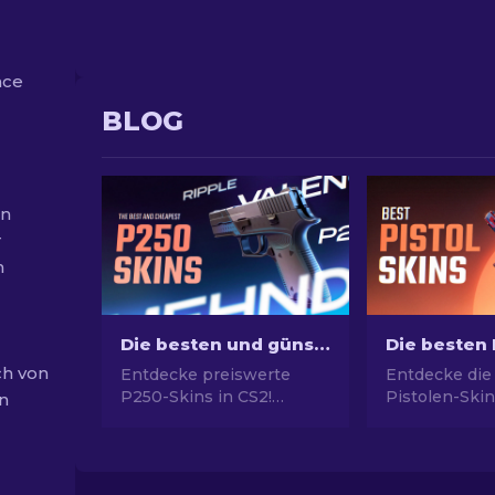
nce
BLOG
en
r
n
Die besten und günstigsten P250-Skins in CS2 [2026]
ch von
Entdecke preiswerte
Entdecke die
P250-Skins in CS2!
Pistolen-Skin
en
Unsere besten und
ultimativen St
günstigsten P250-Skins,
Picks für Des
um dein Spiel zu
USP-S und m
verbessern!