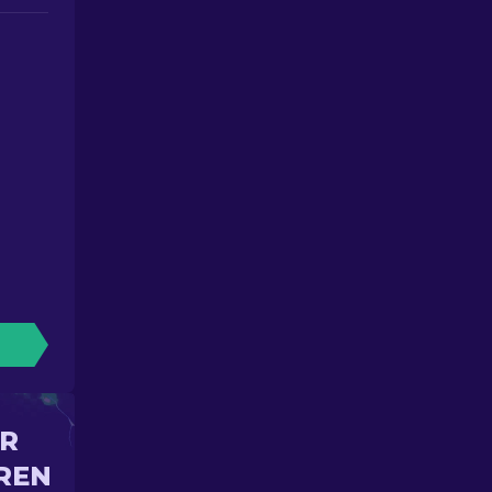
IR
REN