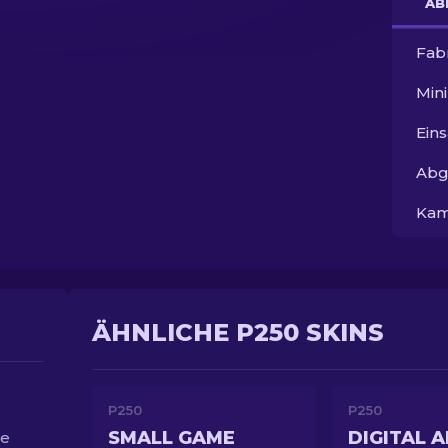
AB
Fab
Min
Ein
Abg
Kam
ÄHNLICHE P250 SKINS
P250
P250
SMALL GAME
ie