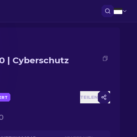
0 | Cyberschutz
TEILEN
IERT
0