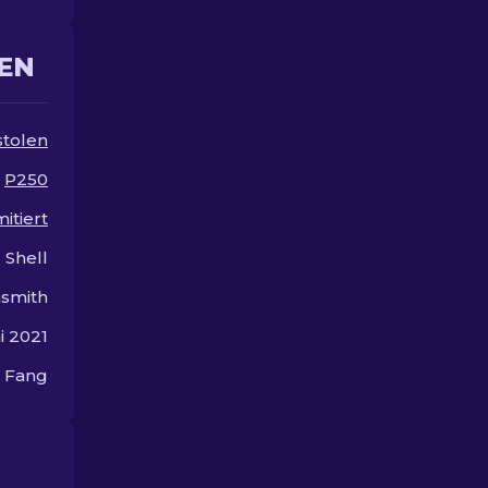
EN
stolen
P250
mitiert
 Shell
smith
i 2021
n Fang