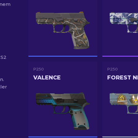
einem
CS2
P250
P250
VALENCE
FOREST N
n.
ler