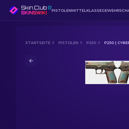
PISTOLEN
MITTELKLASSE
GEWEHR
SCH
STARTSEITE
PISTOLEN
P250
P250 | CYB
Media of
P250 | Cyberschutz