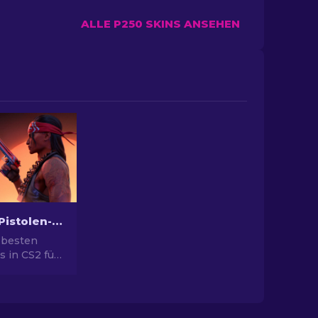
ALLE P250 SKINS ANSEHEN
Die besten Pistolen-Skins in CS2 [2026]
 besten
s in CS2 für
yle. Top-
ert Eagle,
ehr!