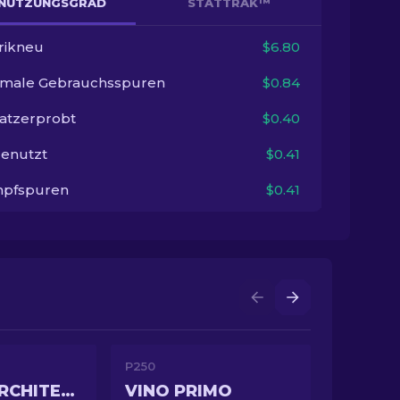
NUTZUNGSGRAD
STATTRAK™
rikneu
$6.80
imale Gebrauchsspuren
$0.84
satzerprobt
$0.40
enutzt
$0.41
pfspuren
$0.41
P250
DIGITAL ARCHITECT
VINO PRIMO