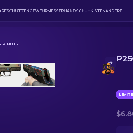
ARFSCHÜTZENGEWEHR
MESSER
HANDSCHUH
KISTEN
ANDERE
ERSCHUTZ
P25
LIMIT
$6.8