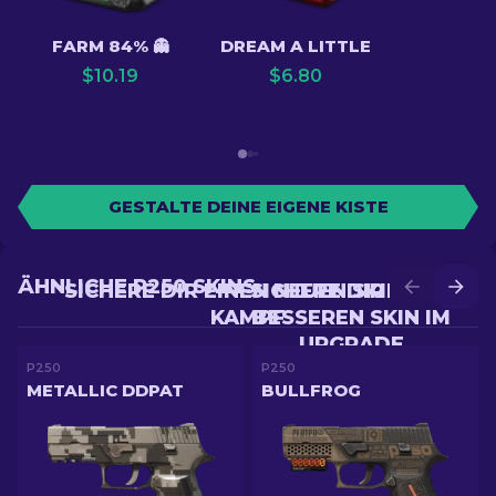
FARM 84% 👻
DREAM A LITTLE
$
10.19
$
6.80
GESTALTE DEINE EIGENE KISTE
ÄHNLICHE P250 SKINS
SICHERE DIR EINEN NEUEN SKIN IM
SICHERE DIR EINEN
KAMPF
BESSEREN SKIN IM
UPGRADE
P250
P250
METALLIC DDPAT
BULLFROG