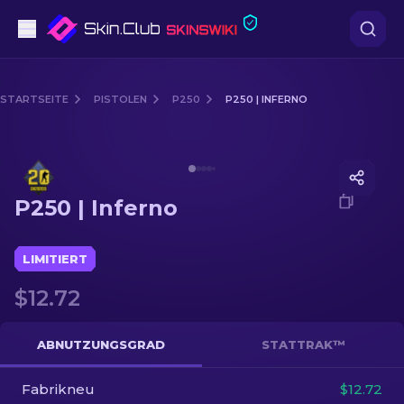
Pistolen
STARTSEITE
PISTOLEN
P250
P250 | INFERNO
Mittelklasse
Media of
P250 | Inferno
Gewehr
P250 | Inferno
Scharfschützengewehr
Messer
LIMITIERT
$12.72
Handschuh
Kisten
ABNUTZUNGSGRAD
STATTRAK™
Fabrikneu
Andere
$12.72