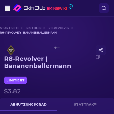
Pistolen
STARTSEITE
PISTOLEN
R8-REVOLVER
R8-REVOLVER | BANANENBALLERMANN
Mittelklasse
Media of
R8-Revolver | Bananenballermann
Gewehr
R8-Revolver |
Scharfschützengewehr
Bananenballermann
Messer
LIMITIERT
Handschuh
$3.82
Kisten
ABNUTZUNGSGRAD
STATTRAK™
Andere