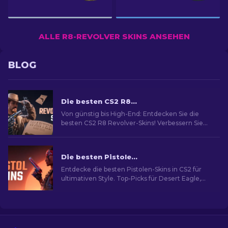
ALLE R8-REVOLVER SKINS ANSEHEN
BLOG
Die besten CS2 R8 Revolver Skins [2026]
Von günstig bis High-End: Entdecken Sie die
besten CS2 R8 Revolver-Skins! Verbessern Sie
Ihr Spiel mit unserem Budget- und
Luxusangebot.
Die besten Pistolen-Skins in CS2 [2026]
Entdecke die besten Pistolen-Skins in CS2 für
ultimativen Style. Top-Picks für Desert Eagle,
USP-S und mehr!