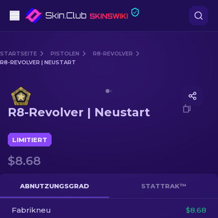
Pistolen
STARTSEITE
PISTOLEN
R8-REVOLVER
R8-REVOLVER | NEUSTART
Mittelklasse
Media of
R8-Revolver | Neustart
Gewehr
R8-Revolver | Neustart
Scharfschützengewehr
Messer
LIMITIERT
$8.68
Handschuh
Kisten
ABNUTZUNGSGRAD
STATTRAK™
Fabrikneu
Andere
$8.68