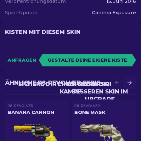
Veröffentlichungsdatum
15. Juni 2016
Spiel-Update
Gamma Exposure
KISTEN MIT DIESEM SKIN
ANFRAGEN
GESTALTE DEINE EIGENE KISTE
ÄHNLICHE R8-REVOLVER SKINS
SICHERE DIR EINEN NEUEN SKIN IM
SICHERE DIR EINEN
KAMPF
BESSEREN SKIN IM
UPGRADE
R8-REVOLVER
R8-REVOLVER
BANANA CANNON
BONE MASK