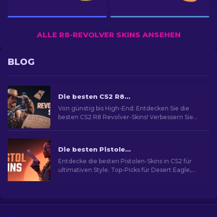
ALLE R8-REVOLVER SKINS ANSEHEN
BLOG
Die besten CS2 R8 Revolver Skins [2026]
Von günstig bis High-End: Entdecken Sie die
besten CS2 R8 Revolver-Skins! Verbessern Sie
Ihr Spiel mit unserem Budget- und
Luxusangebot.
Die besten Pistolen-Skins in CS2 [2026]
Entdecke die besten Pistolen-Skins in CS2 für
ultimativen Style. Top-Picks für Desert Eagle,
USP-S und mehr!