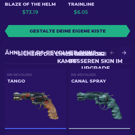
BLAZE OF THE HELM
TRAINLINE
$
73.19
$
6.05
GESTALTE DEINE EIGENE KISTE
ÄHNLICHE R8-REVOLVER SKINS
SICHERE DIR EINEN NEUEN SKIN IM
SICHERE DIR EINEN
KAMPF
BESSEREN SKIN IM
UPGRADE
R8-REVOLVER
R8-REVOLVER
TANGO
CANAL SPRAY