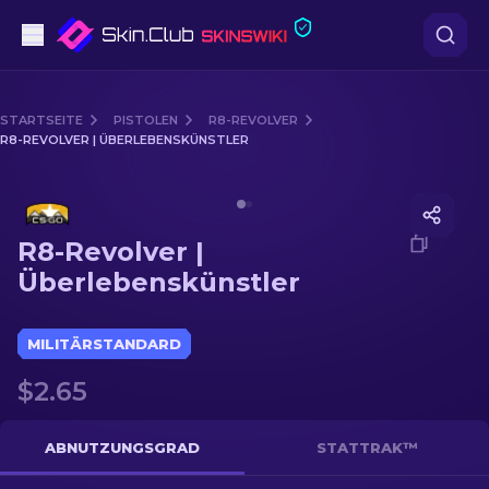
Pistolen
STARTSEITE
PISTOLEN
R8-REVOLVER
R8-REVOLVER | ÜBERLEBENSKÜNSTLER
Mittelklasse
Media of
R8-Revolver | Überlebenskünstler
Gewehr
R8-Revolver |
Scharfschützengewehr
Überlebenskünstler
Messer
MILITÄRSTANDARD
Handschuh
$2.65
Kisten
ABNUTZUNGSGRAD
STATTRAK™
Andere