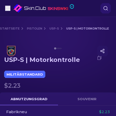
Pistolen
STARTSEITE
PISTOLEN
USP-S
USP-S | MOTORKONTROLLE
Mittelklasse
Media of
USP-S | Motorkontrolle
Gewehr
USP-S | Motorkontrolle
Scharfschützengewehr
Messer
MILITÄRSTANDARD
$2.23
Handschuh
Kisten
ABNUTZUNGSGRAD
SOUVENIR
Fabrikneu
Andere
$2.23