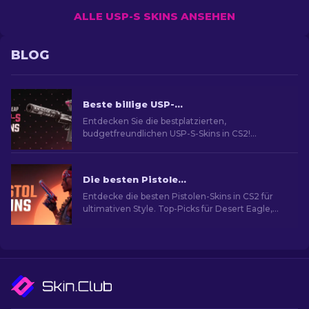
ALLE USP-S SKINS ANSEHEN
BLOG
Beste billige USP-S-Skins in CS2: Bewertet [2026]
Entdecken Sie die bestplatzierten,
budgetfreundlichen USP-S-Skins in CS2!
Steigern Sie Ihr Spiel mit unseren Experten-
Rankings und Empfehlungen.
Die besten Pistolen-Skins in CS2 [2026]
Entdecke die besten Pistolen-Skins in CS2 für
ultimativen Style. Top-Picks für Desert Eagle,
USP-S und mehr!