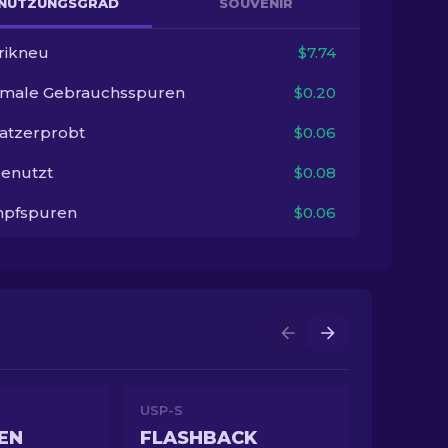
NUTZUNGSGRAD
SOUVENIR
rikneu
$7.74
imale Gebrauchsspuren
$0.20
satzerprobt
$0.06
enutzt
$0.08
pfspuren
$0.06
USP-S
EN
FLASHBACK