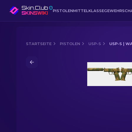
PISTOLEN
MITTELKLASSE
GEWEHR
SCH
STARTSEITE
PISTOLEN
USP-S
USP-S | 
Media of
USP-S | Waldlaub