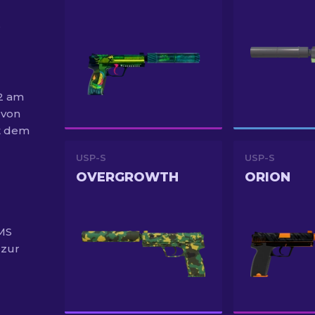
e
S2 am
 von
t dem
USP-S
USP-S
OVERGROWTH
ORION
MS
 zur