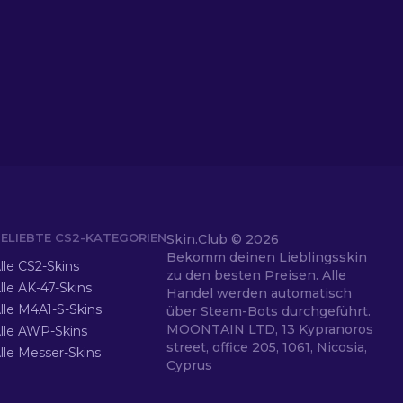
ELIEBTE CS2-KATEGORIEN
Skin.Club ©
2026
Bekomm deinen Lieblingsskin
lle CS2-Skins
zu den besten Preisen. Alle
lle AK-47-Skins
Handel werden automatisch
lle M4A1-S-Skins
über Steam-Bots durchgeführt.
MOONTAIN LTD, 13 Kypranoros
lle AWP-Skins
street, office 205, 1061, Nicosia,
lle Messer-Skins
Cyprus