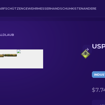
ARFSCHÜTZENGEWEHR
MESSER
HANDSCHUH
KISTEN
ANDERE
WALDLAUB
USP
INDUS
$7.7