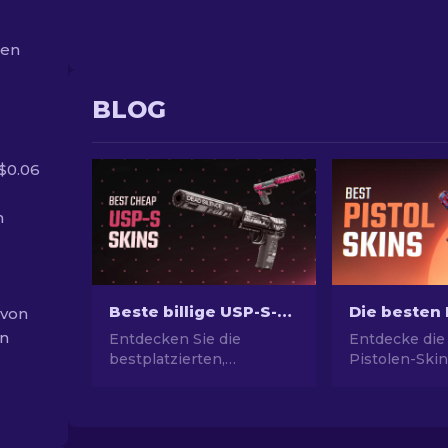
ten
BLOG
 $0.06
n
Beste billige USP-S-Skins in CS2: Bewertet [2026]
 von
en
Entdecken Sie die
Entdecke die
bestplatzierten,
Pistolen-Skin
budgetfreundlichen USP-
ultimativen St
S-Skins in CS2! Steigern
Picks für Des
Sie Ihr Spiel mit unseren
USP-S und m
Experten-Rankings und