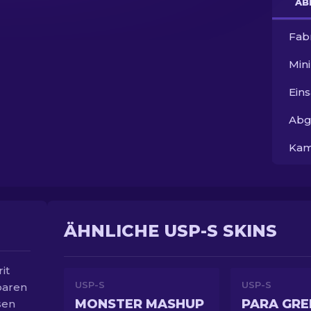
AB
Fab
Min
Ein
Abg
Kam
ÄHNLICHE USP-S SKINS
it
USP-S
USP-S
baren
MONSTER MASHUP
PARA GRE
sen