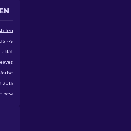
Empfehlungen.
EN
stolen
USP-S
alität
Leaves
farbe
r 2013
he new