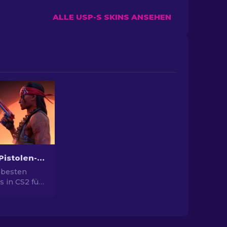
ALLE USP-S SKINS ANSEHEN
Die besten Pistolen-Skins in CS2 [2026]
 besten
s in CS2 für
yle. Top-
ert Eagle,
ehr!