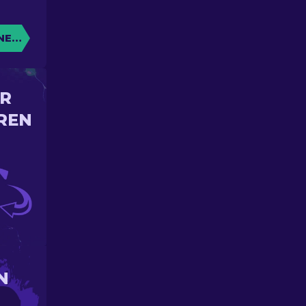
NE KISTE
IR
REN
N