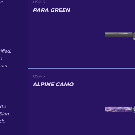
USP-S
“
PARA GREEN
fied,
m
ener
USP-S
ALPINE CAMO
.04
Skin.
ch.