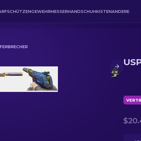
ARFSCHÜTZENGEWEHR
MESSER
HANDSCHUH
KISTEN
ANDERE
IEFERBRECHER
USP
VERTR
$20.