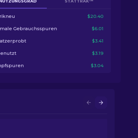
NUTZUNGSGRAD
STATTRAK™
rikneu
$20.40
imale Gebrauchsspuren
$6.01
satzerprobt
$3.41
enutzt
$3.19
pfspuren
$3.04