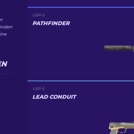
USP-S
on
PATHFINDER
tänden
ine
EN
USP-S
LEAD CONDUIT