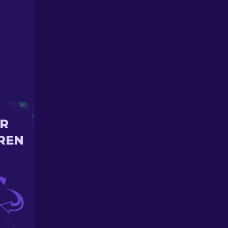
IR
REN