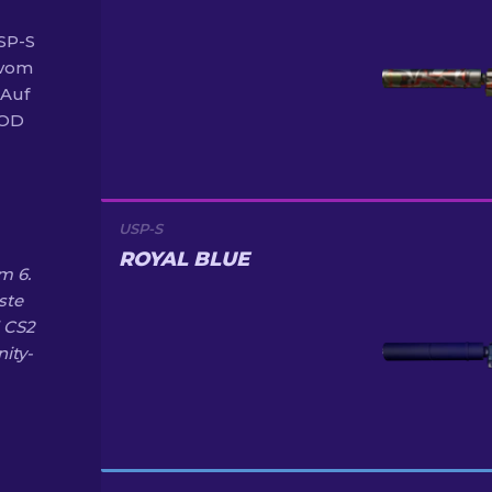
SP-S
 vom
 Auf
OOD
USP-S
ROYAL BLUE
m 6.
ste
l CS2
ity-