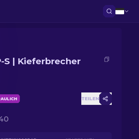
-S | Kieferbrecher
TEILEN
AULICH
40