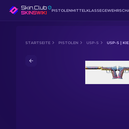
PISTOLEN
MITTELKLASSE
GEWEHR
SCH
STARTSEITE
PISTOLEN
USP-S
USP-S | K
Media of
USP-S | Kieferbrecher