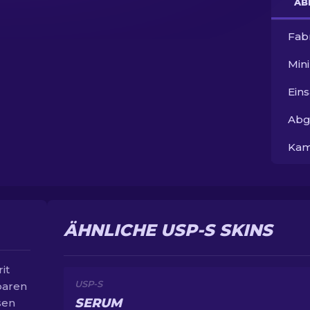
AB
Fab
Min
Ein
Abg
Kam
ÄHNLICHE USP-S SKINS
it
USP-S
baren
SERUM
sen