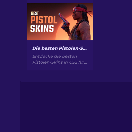
budgetfreundlichen USP-
S-Skins in CS2! Steigern
Sie Ihr Spiel mit unseren
Experten-Rankings und
Empfehlungen.
Die besten Pistolen-Skins in CS2 [2026]
Entdecke die besten
Pistolen-Skins in CS2 für
ultimativen Style. Top-
Picks für Desert Eagle,
USP-S und mehr!