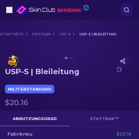
Pistolen
STARTSEITE
PISTOLEN
USP-S
USP-S | BLEILEITUNG
Mittelklasse
Media of
USP-S | Bleileitung
Gewehr
USP-S | Bleileitung
Scharfschützengewehr
Messer
MILITÄRSTANDARD
$20.16
Handschuh
Kisten
ABNUTZUNGSGRAD
STATTRAK™
Fabrikneu
Andere
$20.16