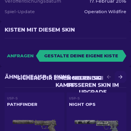
Veröffentlichungsdatum
17. Februar 2016
Spiel-Update
Operation Wildfire
KISTEN MIT DIESEM SKIN
ANFRAGEN
GESTALTE DEINE EIGENE KISTE
ÄHNLICHE USP-S SKINS
SICHERE DIR EINEN NEUEN SKIN IM
SICHERE DIR EINEN
KAMPF
BESSEREN SKIN IM
UPGRADE
USP-S
USP-S
PATHFINDER
NIGHT OPS