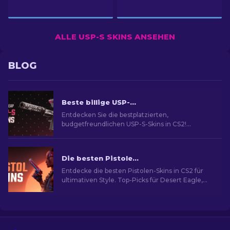
ALLE USP-S SKINS ANSEHEN
BLOG
Beste billige USP-S-Skins in CS2: Bewertet [2026]
Entdecken Sie die bestplatzierten,
budgetfreundlichen USP-S-Skins in CS2!
Steigern Sie Ihr Spiel mit unseren Experten-
Rankings und Empfehlungen.
Die besten Pistolen-Skins in CS2 [2026]
Entdecke die besten Pistolen-Skins in CS2 für
ultimativen Style. Top-Picks für Desert Eagle,
USP-S und mehr!