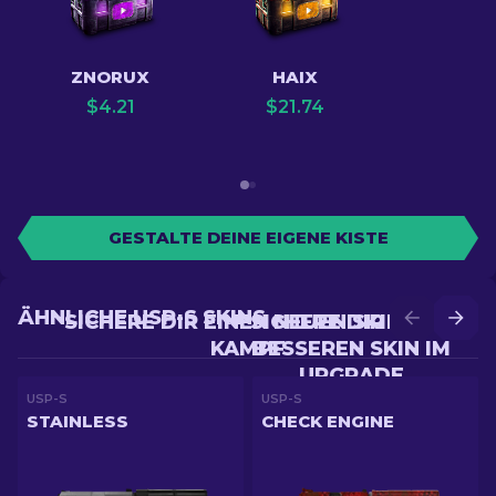
ZNORUX
HAIX
$
4.21
$
21.74
GESTALTE DEINE EIGENE KISTE
ÄHNLICHE USP-S SKINS
SICHERE DIR EINEN NEUEN SKIN IM
SICHERE DIR EINEN
KAMPF
BESSEREN SKIN IM
UPGRADE
USP-S
USP-S
STAINLESS
CHECK ENGINE