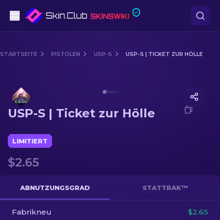
Pistolen
STARTSEITE
PISTOLEN
USP-S
USP-S | TICKET ZUR HÖLLE
Mittelklasse
Media of
USP-S | Ticket zur Hölle
Gewehr
USP-S | Ticket zur Hölle
Scharfschützengewehr
Messer
LIMITIERT
$2.65
Handschuh
Kisten
ABNUTZUNGSGRAD
STATTRAK™
Fabrikneu
Andere
$2.65