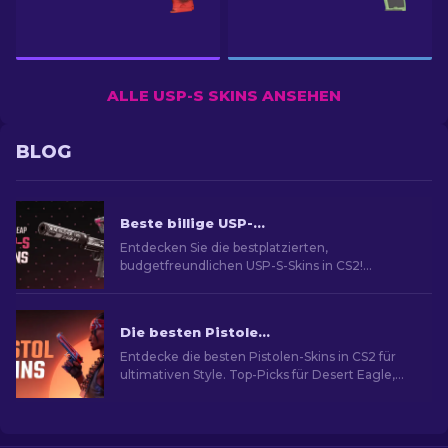
ALLE USP-S SKINS ANSEHEN
BLOG
Beste billige USP-S-Skins in CS2: Bewertet [2026]
Entdecken Sie die bestplatzierten,
budgetfreundlichen USP-S-Skins in CS2!
Steigern Sie Ihr Spiel mit unseren Experten-
Rankings und Empfehlungen.
Die besten Pistolen-Skins in CS2 [2026]
Entdecke die besten Pistolen-Skins in CS2 für
ultimativen Style. Top-Picks für Desert Eagle,
USP-S und mehr!