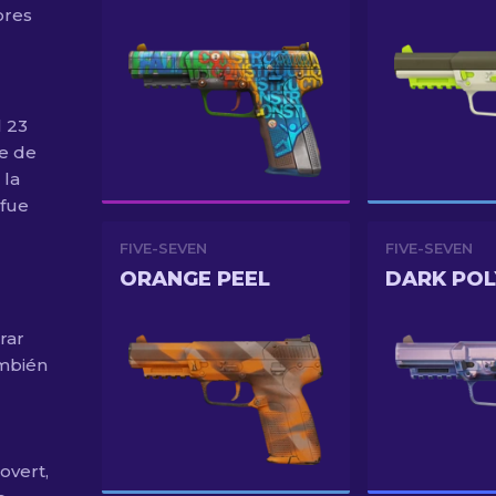
ores
l 23
e de
 la
 fue
FIVE-SEVEN
FIVE-SEVEN
ORANGE PEEL
DARK PO
rar
ambién
overt,