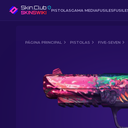
PISTOLAS
GAMA MEDIA
FUSILES
FUSIL
PÁGINA PRINCIPAL
PISTOLAS
FIVE-SEVEN
Media of
Five-seveN | Hiperbestia (Ca