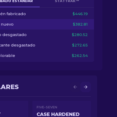
BADO ESTÁNDAR
STATTRAK™
ién fabricado
$446.19
i nuevo
$382.81
o desgastado
$280.52
tante desgastado
$272.65
lorable
$262.54
LARES
FIVE-SEVEN
T
CASE HARDENED