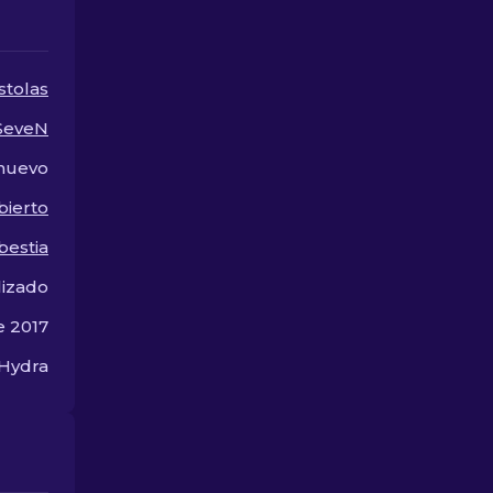
para tu arma.
más!
stolas
-SeveN
 nuevo
bierto
bestia
lizado
e 2017
 Hydra