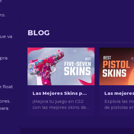
e
ro.
BLOG
que va
pra
 float
Las Mejores Skins para Five-Seven en CS2 [2026]
ores.
¡Mejora tu juego en CS2
Explora las m
con las mejores skins de
de pistolas e
para
Five-Seven! Explora
conseguir el e
nuestras selecciones de
definitivo. ¡L
expertos y encuentra la
opciones par
mejora estética perfecta
Eagle, USP-S