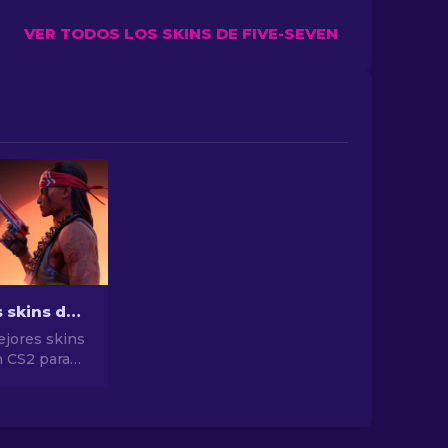
VER TODOS LOS SKINS DE FIVE-SEVEN
Las mejores skins de pistolas en CS2 [2026]
ejores skins
n CS2 para
stilo
as mejores
a Desert
 y mucho