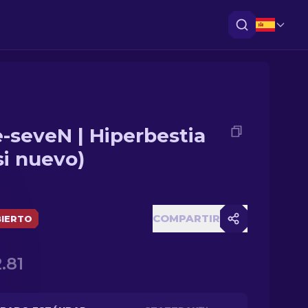
e-seveN | Hiperbestia
si nuevo)
COMPARTIR
IERTO
.81