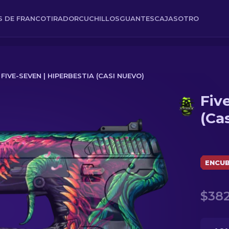
ES DE FRANCOTIRADOR
CUCHILLOS
GUANTES
CAJAS
OTRO
FIVE-SEVEN | HIPERBESTIA (CASI NUEVO)
Fiv
si nuevo)
(Ca
ENCUB
$382