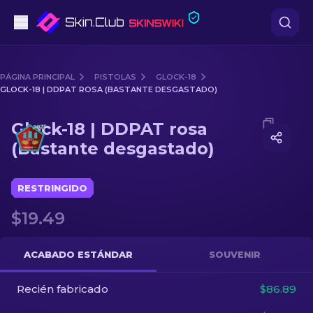
Pistolas
PÁGINA PRINCIPAL
PISTOLAS
GLOCK-18
GLOCK-18 | DDPAT ROSA (BASTANTE DESGASTADO)
Gama media
Media of
Glock-18 | DDPAT rosa (Bastante desgastado)
Glock-18 | DDPAT rosa
Fusiles
(Bastante desgastado)
Fusiles de Francotirador
RESTRINGIDO
Cuchillos
$19.49
Guantes
ACABADO ESTÁNDAR
SOUVENIR
Cajas
Recién fabricado
$86.89
Otro