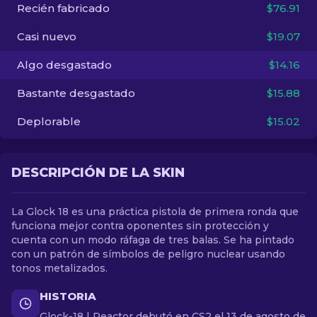
Recién fabricado
$76.91
ES
Casi nuevo
$19.07
Algo desgastado
$14.16
Bastante desgastado
$15.88
Deplorable
$15.02
DESCRIPCIÓN DE LA SKIN
La Glock 18 es una práctica pistola de primera ronda que
funciona mejor contra oponentes sin protección y
cuenta con un modo ráfaga de tres balas. Se ha pintado
con un patrón de símbolos de peligro nuclear usando
tonos metalizados.
HISTORIA
Glock-18 | Reactor debutó en CS2 el 13 de agosto de