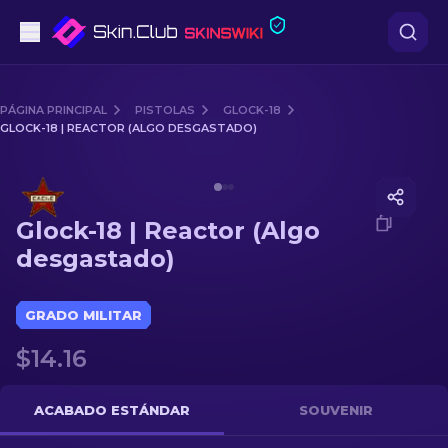
Pistolas
PÁGINA PRINCIPAL
PISTOLAS
GLOCK-18
GLOCK-18 | REACTOR (ALGO DESGASTADO)
Gama media
Media of
Glock-18 | Reactor (Algo desgastado)
Fusiles
Glock-18 | Reactor (Algo
Fusiles de Francotirador
desgastado)
Cuchillos
GRADO MILITAR
Guantes
$14.16
Cajas
ACABADO ESTÁNDAR
SOUVENIR
Otro